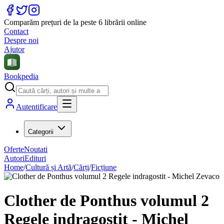
Comparăm prețuri de la peste 6 librării online
Contact
Despre noi
Ajutor
Bookpedia
Autentificare
Categorii
Oferte
Noutati
Autori
Edituri
Home
/
Cultură și Artă
/
Cărți
/
Ficțiune
Clother de Ponthus volumul 2
Regele indragostit - Michel