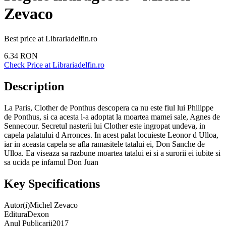
Zevaco
Best price at
Librariadelfin.ro
6.34
RON
Check Price at
Librariadelfin.ro
Description
La Paris, Clother de Ponthus descopera ca nu este fiul lui Philippe
de Ponthus, si ca acesta l-a adoptat la moartea mamei sale, Agnes de
Sennecour. Secretul nasterii lui Clother este ingropat undeva, in
capela palatului d Arronces. In acest palat locuieste Leonor d Ulloa,
iar in aceasta capela se afla ramasitele tatalui ei, Don Sanche de
Ulloa. Ea viseaza sa razbune moartea tatalui ei si a surorii ei iubite si
sa ucida pe infamul Don Juan
Key Specifications
Autor(i)
Michel Zevaco
Editura
Dexon
Anul Publicarii
2017