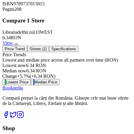
ISBN
9789737015815
Pagini
208
Compare
1
Store
Librariadelfin.ro
LOWEST
6.34
RON
View →
Price Trend
Stores (
1
)
Specifications
Price Trends
Lowest and median price across all partners over time
(RON)
Lowest now
6.34
RON
Median now
6.34
RON
Change
+
5.7
%
(
+
0.34
RON
)
Lowest Price
Median Price
Bookpedia
Compară prețuri la cărți din România. Găsește cele mai bune oferte
de la Cărturești, Librex, Elefant și alte librării.
Facebook
Twitter
Instagram
Shop