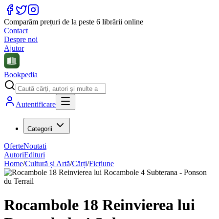
Comparăm prețuri de la peste 6 librării online
Contact
Despre noi
Ajutor
Bookpedia
Autentificare
Categorii
Oferte
Noutati
Autori
Edituri
Home
/
Cultură și Artă
/
Cărți
/
Ficțiune
Rocambole 18 Reinvierea lui