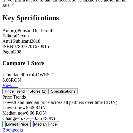
sale. "
Key Specifications
Autor(i)
Ponson Du Terrail
Editura
Dexon
Anul Publicarii
2018
ISBN
978973701679915
Pagini
208
Compare
1
Store
Librariadelfin.ro
LOWEST
6.66
RON
View →
Price Trend
Stores (
1
)
Specifications
Price Trends
Lowest and median price across all partners over time
(RON)
Lowest now
6.66
RON
Median now
6.66
RON
Change
+
5.7
%
(
+
0.36
RON
)
Lowest Price
Median Price
Bookpedia