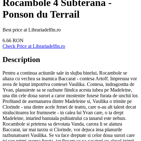
Rocambole 4 Subterana -
Ponson du Terrail
Best price at
Librariadelfin.ro
6.66
RON
Check Price at
Librariadelfin.ro
Description
Pentru a continua actiunile sale in slujba binelui, Rocambole se
aliaza cu vechea sa inamica Baccarat - contesa Artoff. Impreuna vor
avea de luptat impotriva contesei Vasilika. Contesa, indragostita de
Yvan, planuieste sa se razbune fiindca acesta iubea pe Madeleine,
una din cele doua surori a caror mostenire fusese furata de unchii lor.
Profitand de asemanarea dintre Madeleine si, Vasilika o trimite pe
Clorinde - una dintre acele femei de teatru, care n-au alt talent decat
stralucitoarea lor frumusete - in calea lui Yvan care, o ia drept
Madeleine, intarind banuiala psihiatrului ca tanarul este nebun.
Rocambole si prietena sa devotata Vanda, carora li se alatura
Baccarat, iar mai tarziu si Clorinde, vor dejuca insa planurile
razbunatoarei Vasilika. Se va face dreptate si celor doua surori care
isi vor primi averea furata, iar fiecare se va casatori cu alesul inimii