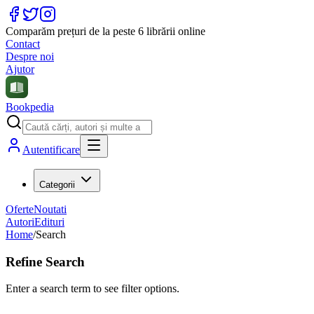
Comparăm prețuri de la peste 6 librării online
Contact
Despre noi
Ajutor
Bookpedia
Autentificare
Categorii
Oferte
Noutati
Autori
Edituri
Home
/
Search
Refine Search
Enter a search term to see filter options.