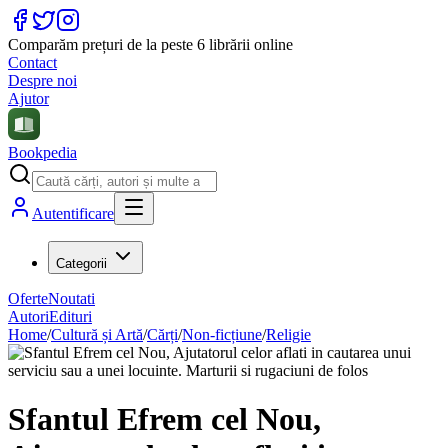
Comparăm prețuri de la peste 6 librării online
Contact
Despre noi
Ajutor
Bookpedia
Autentificare
Categorii
Oferte
Noutati
Autori
Edituri
Home
/
Cultură și Artă
/
Cărți
/
Non-ficțiune
/
Religie
Sfantul Efrem cel Nou,