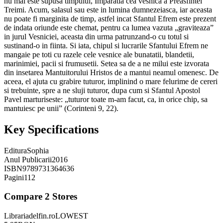
nu mai este supusa timpului, Imparatia cea vesnica a Preasfintei
Treimi. Acum, salasul sau este in lumina dumnezeiasca, iar aceasta
nu poate fi marginita de timp, astfel incat Sfantul Efrem este prezent
de indata oriunde este chemat, pentru ca lumea vazuta „graviteaza”
in jurul Vesniciei, aceasta din urma patrunzand-o cu totul si
sustinand-o in fiinta. Si iata, chipul si lucrarile Sfantului Efrem ne
mangaie pe toti cu razele cele vesnice ale bunatatii, blandetii,
marinimiei, pacii si frumusetii. Setea sa de a ne milui este izvorata
din insetarea Mantuitorului Hristos de a mantui neamul omenesc. De
aceea, el ajuta cu grabire tuturor, implinind o mare felurime de cereri
si trebuinte, spre a ne sluji tuturor, dupa cum si Sfantul Apostol
Pavel marturiseste: „tuturor toate m-am facut, ca, in orice chip, sa
mantuiesc pe unii” (Corinteni 9, 22).
Key Specifications
Editura
Sophia
Anul Publicarii
2016
ISBN
9789731364636
Pagini
112
Compare
2
Stores
Librariadelfin.ro
LOWEST