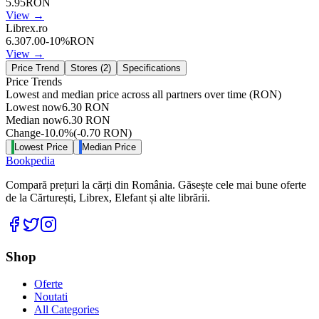
5.95
RON
View →
Librex.ro
6.30
7.00
-
10
%
RON
View →
Price Trend
Stores (
2
)
Specifications
Price Trends
Lowest and median price across all partners over time
(RON)
Lowest now
6.30
RON
Median now
6.30
RON
Change
-10.0
%
(
-0.70
RON
)
Lowest Price
Median Price
Bookpedia
Compară prețuri la cărți din România. Găsește cele mai bune oferte
de la Cărturești, Librex, Elefant și alte librării.
Facebook
Twitter
Instagram
Shop
Oferte
Noutati
All Categories