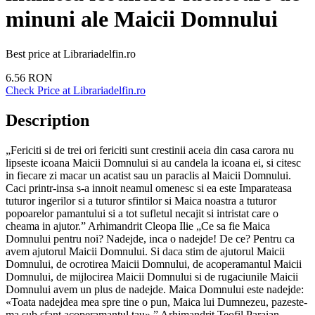
minuni ale Maicii Domnului
Best price at
Librariadelfin.ro
6.56
RON
Check Price at
Librariadelfin.ro
Description
„Fericiti si de trei ori fericiti sunt crestinii aceia din casa carora nu
lipseste icoana Maicii Domnului si au candela la icoana ei, si citesc
in fiecare zi macar un acatist sau un paraclis al Maicii Domnului.
Caci printr-insa s-a innoit neamul omenesc si ea este Imparateasa
tuturor ingerilor si a tuturor sfintilor si Maica noastra a tuturor
popoarelor pamantului si a tot sufletul necajit si intristat care o
cheama in ajutor.” Arhimandrit Cleopa Ilie „Ce sa fie Maica
Domnului pentru noi? Nadejde, inca o nadejde! De ce? Pentru ca
avem ajutorul Maicii Domnului. Si daca stim de ajutorul Maicii
Domnului, de ocrotirea Maicii Domnului, de acoperamantul Maicii
Domnului, de mijlocirea Maicii Domnului si de rugaciunile Maicii
Domnului avem un plus de nadejde. Maica Domnului este nadejde:
«Toata nadejdea mea spre tine o pun, Maica lui Dumnezeu, pazeste-
ma sub sfant acoperamantul tau».” Arhimandrit Teofil Paraian