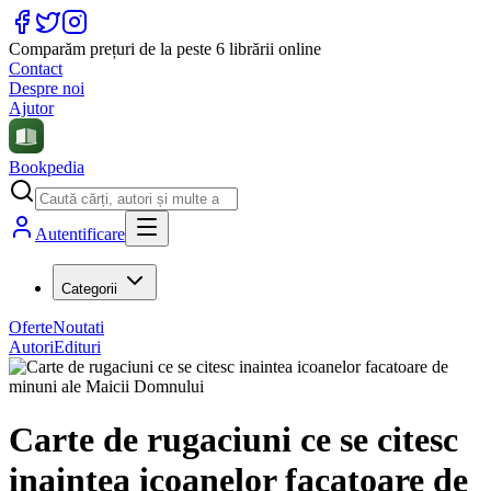
Comparăm prețuri de la peste 6 librării online
Contact
Despre noi
Ajutor
Bookpedia
Autentificare
Categorii
Oferte
Noutati
Autori
Edituri
Carte de rugaciuni ce se citesc
inaintea icoanelor facatoare de