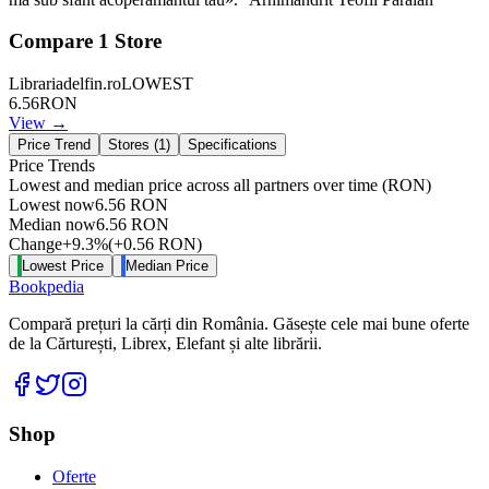
Compare
1
Store
Librariadelfin.ro
LOWEST
6.56
RON
View →
Price Trend
Stores (
1
)
Specifications
Price Trends
Lowest and median price across all partners over time
(RON)
Lowest now
6.56
RON
Median now
6.56
RON
Change
+
9.3
%
(
+
0.56
RON
)
Lowest Price
Median Price
Bookpedia
Compară prețuri la cărți din România. Găsește cele mai bune oferte
de la Cărturești, Librex, Elefant și alte librării.
Facebook
Twitter
Instagram
Shop
Oferte