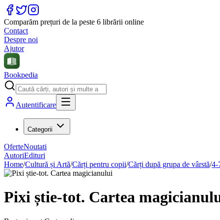
Comparăm prețuri de la peste 6 librării online
Contact
Despre noi
Ajutor
Bookpedia
Autentificare
Categorii
Oferte
Noutati
Autori
Edituri
Home
/
Cultură și Artă
/
Cărți pentru copii
/
Cărți după grupa de vârstă
/
4-
Pixi știe-tot. Cartea magicianul