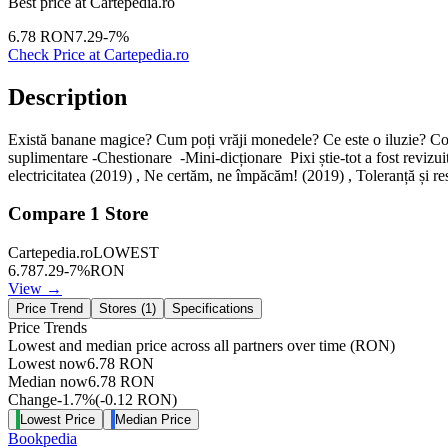
Best price at
Cartepedia.ro
6.78
RON
7.29
-
7
%
Check Price at
Cartepedia.ro
Description
Există banane magice? Cum poți vrăji monedele? Ce este o iluzie? Colec
suplimentare -Chestionare -Mini-dicționare Pixi știe-tot a fost revizui
electricitatea (2019) , Ne certăm, ne împăcăm! (2019) , Toleranță și res
Compare
1
Store
Cartepedia.ro
LOWEST
6.78
7.29
-
7
%
RON
View →
Price Trend
Stores (
1
)
Specifications
Price Trends
Lowest and median price across all partners over time
(RON)
Lowest now
6.78
RON
Median now
6.78
RON
Change
-1.7
%
(
-0.12
RON
)
Lowest Price
Median Price
Bookpedia