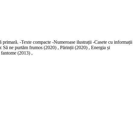
lă primară. -Texte compacte -Numeroase ilustrații -Casete cu informații
): Să ne purtăm frumos (2020) , Părinții (2020) , Energia și
e fantome (2013) ,