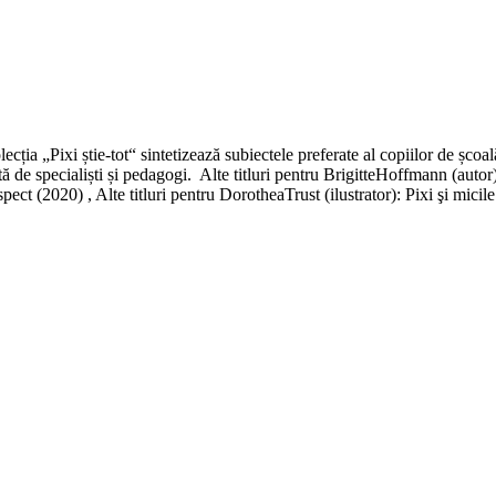
ția „Pixi știe-tot“ sintetizează subiectele preferate al copiilor de școa
tă de specialiști și pedagogi. Alte titluri pentru BrigitteHoffmann (autor
pect (2020) , Alte titluri pentru DorotheaTrust (ilustrator): Pixi şi micil