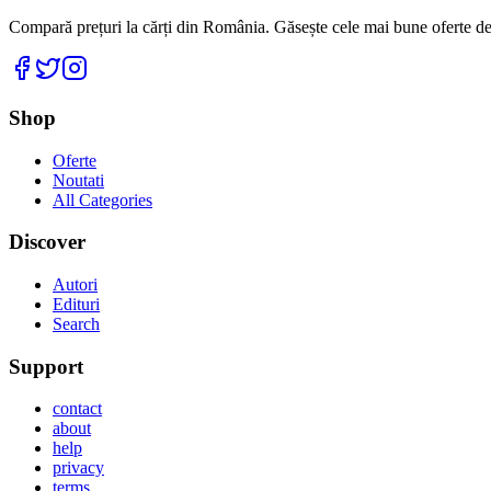
Compară prețuri la cărți din România. Găsește cele mai bune oferte de la
Facebook
Twitter
Instagram
Shop
Oferte
Noutati
All Categories
Discover
Autori
Edituri
Search
Support
contact
about
help
privacy
terms