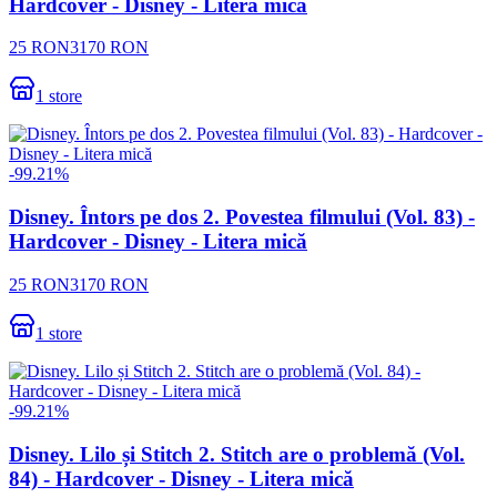
Hardcover - Disney - Litera mică
25
RON
3170
RON
1
store
-
99.21
%
Disney. Întors pe dos 2. Povestea filmului (Vol. 83) -
Hardcover - Disney - Litera mică
25
RON
3170
RON
1
store
-
99.21
%
Disney. Lilo și Stitch 2. Stitch are o problemă (Vol.
84) - Hardcover - Disney - Litera mică