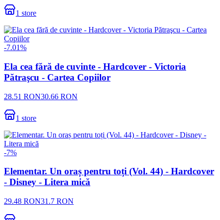
1
store
-
7.01
%
Ela cea fără de cuvinte - Hardcover - Victoria
Pătraşcu - Cartea Copiilor
28.51
RON
30.66
RON
1
store
-
7
%
Elementar. Un oraș pentru toți (Vol. 44) - Hardcover
- Disney - Litera mică
29.48
RON
31.7
RON