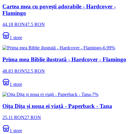
Cartea mea cu povești adorabile - Hardcover -
Flamingo
44.18
RON
47.5
RON
1
store
-
6.99
%
Prima mea Biblie ilustrată - Hardcover - Flamingo
48.83
RON
52.5
RON
1
store
-
7
%
Oița Dița și noua ei viață - Paperback - Tana
25.11
RON
27
RON
1
store