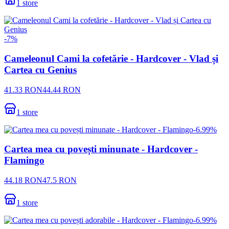
1
store
-
7
%
Cameleonul Cami la cofetărie - Hardcover - Vlad și
Cartea cu Genius
41.33
RON
44.44
RON
1
store
-
6.99
%
Cartea mea cu povești minunate - Hardcover -
Flamingo
44.18
RON
47.5
RON
1
store
-
6.99
%