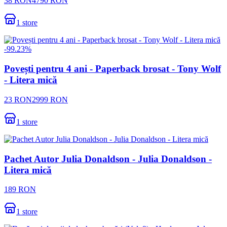
38
RON
4790
RON
1
store
-
99.23
%
Povești pentru 4 ani - Paperback brosat - Tony Wolf
- Litera mică
23
RON
2999
RON
1
store
Pachet Autor Julia Donaldson - Julia Donaldson -
Litera mică
189
RON
1
store