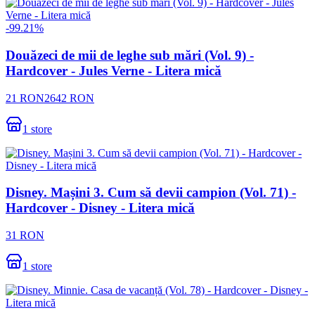
-
99.21
%
Douăzeci de mii de leghe sub mări (Vol. 9) -
Hardcover - Jules Verne - Litera mică
21
RON
2642
RON
1
store
Disney. Mașini 3. Cum să devii campion (Vol. 71) -
Hardcover - Disney - Litera mică
31
RON
1
store