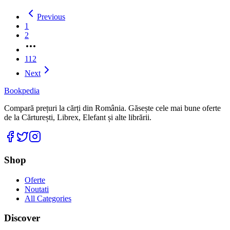
Previous
1
2
More
pages
112
Next
Bookpedia
Compară prețuri la cărți din România. Găsește cele mai bune oferte
de la Cărturești, Librex, Elefant și alte librării.
Facebook
Twitter
Instagram
Shop
Oferte
Noutati
All Categories
Discover