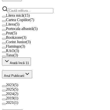
Litera mică
(
15
)
Cartea Copiilor
(
7
)
Litera
(
5
)
Portocala albastră
(
5
)
Prut
(
5
)
Bookzone
(
3
)
Corint Junior
(
3
)
Flamingo
(
3
)
RAO
(
3
)
Tana
(
3
)
Arată încă 11
Anul Publicarii
2023
(
5
)
2025
(
5
)
2024
(
2
)
2019
(
1
)
2021
(
1
)