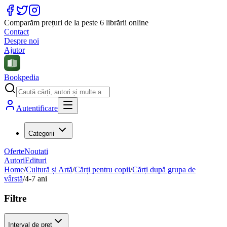
Comparăm prețuri de la peste 6 librării online
Contact
Despre noi
Ajutor
Bookpedia
Autentificare
Categorii
Oferte
Noutati
Autori
Edituri
Home
/
Cultură și Artă
/
Cărți pentru copii
/
Cărți după grupa de
vârstă
/
4-7 ani
Filtre
Interval de preț