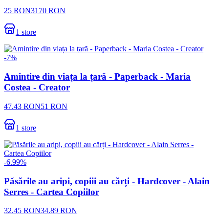
25
RON
3170
RON
1
store
-
7
%
Amintire din viața la țară - Paperback - Maria
Costea - Creator
47.43
RON
51
RON
1
store
-
6.99
%
Păsările au aripi, copiii au cărți - Hardcover - Alain
Serres - Cartea Copiilor
32.45
RON
34.89
RON