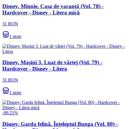
Disney. Minnie. Casa de vacanță (Vol. 78) -
Hardcover - Disney - Litera mică
31
RON
1
store
Disney. Mașini 3. Luat de vârtej (Vol. 79) -
Hardcover - Disney - Litera
31
RON
1
store
-
99.21
%
Disney. Garda felină. Înțeleptul Bunga (Vol. 80) -