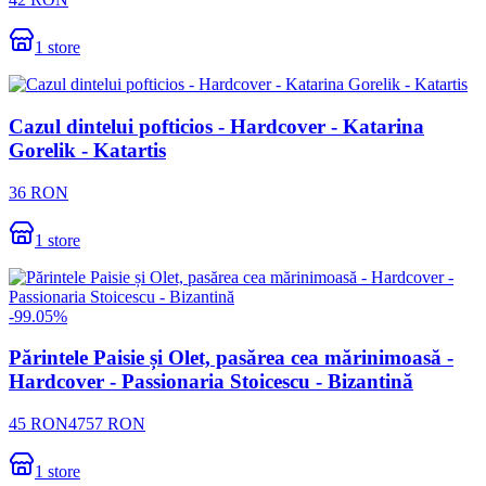
1
store
Cazul dintelui pofticios - Hardcover - Katarina
Gorelik - Katartis
36
RON
1
store
-
99.05
%
Părintele Paisie și Olet, pasărea cea mărinimoasă -
Hardcover - Passionaria Stoicescu - Bizantină
45
RON
4757
RON
1
store