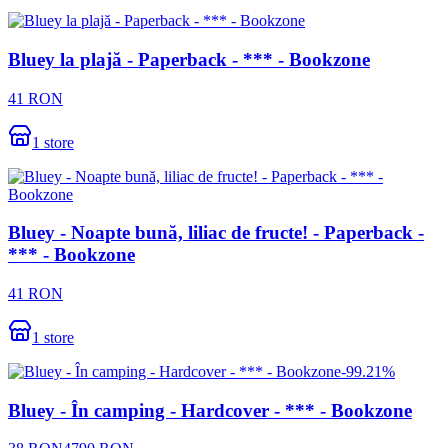
Bluey la plajă - Paperback - *** - Bookzone
41
RON
1
store
Bluey - Noapte bună, liliac de fructe! - Paperback -
*** - Bookzone
41
RON
1
store
-
99.21
%
Bluey - În camping - Hardcover - *** - Bookzone