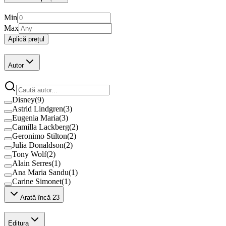
Min
Max
Aplică prețul
Autor
Disney
(
9
)
Astrid Lindgren
(
3
)
Eugenia Maria
(
3
)
Camilla Lackberg
(
2
)
Geronimo Stilton
(
2
)
Julia Donaldson
(
2
)
Tony Wolf
(
2
)
Alain Serres
(
1
)
Ana Maria Sandu
(
1
)
Carine Simonet
(
1
)
Arată încă 23
Editura