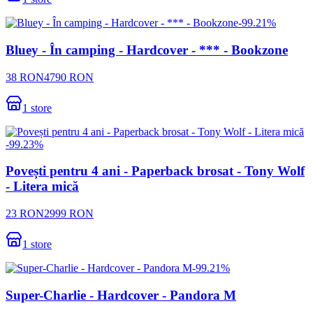
-
99.21
%
Bluey - În camping - Hardcover - *** - Bookzone
38
RON
4790
RON
1
store
-
99.23
%
Povești pentru 4 ani - Paperback brosat - Tony Wolf
- Litera mică
23
RON
2999
RON
1
store
-
99.21
%
Super-Charlie - Hardcover - Pandora M