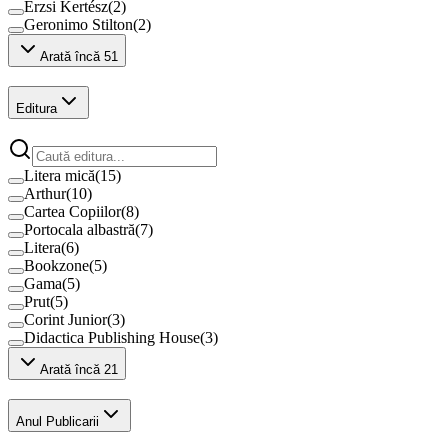
Erzsi Kertész
(
2
)
Geronimo Stilton
(
2
)
Arată încă 51
Editura
Litera mică
(
15
)
Arthur
(
10
)
Cartea Copiilor
(
8
)
Portocala albastră
(
7
)
Litera
(
6
)
Bookzone
(
5
)
Gama
(
5
)
Prut
(
5
)
Corint Junior
(
3
)
Didactica Publishing House
(
3
)
Arată încă 21
Anul Publicarii