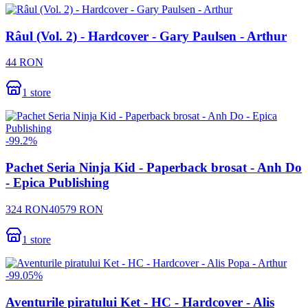
Râul (Vol. 2) - Hardcover - Gary Paulsen - Arthur
44
RON
1
store
-
99.2
%
Pachet Seria Ninja Kid - Paperback brosat - Anh Do
- Epica Publishing
324
RON
40579
RON
1
store
-
99.05
%
Aventurile piratului Ket - HC - Hardcover - Alis