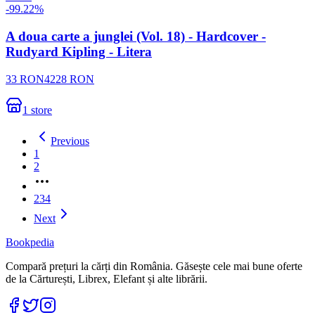
-
99.22
%
A doua carte a junglei (Vol. 18) - Hardcover -
Rudyard Kipling - Litera
33
RON
4228
RON
1
store
Previous
1
2
More
pages
234
Next
Bookpedia
Compară prețuri la cărți din România. Găsește cele mai bune oferte
de la Cărturești, Librex, Elefant și alte librării.
Facebook
Twitter
Instagram