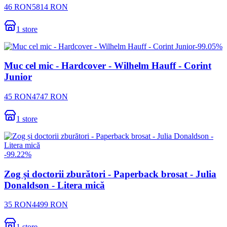
46
RON
5814
RON
1
store
-
99.05
%
Muc cel mic - Hardcover - Wilhelm Hauff - Corint
Junior
45
RON
4747
RON
1
store
-
99.22
%
Zog și doctorii zburători - Paperback brosat - Julia
Donaldson - Litera mică
35
RON
4499
RON
1
store