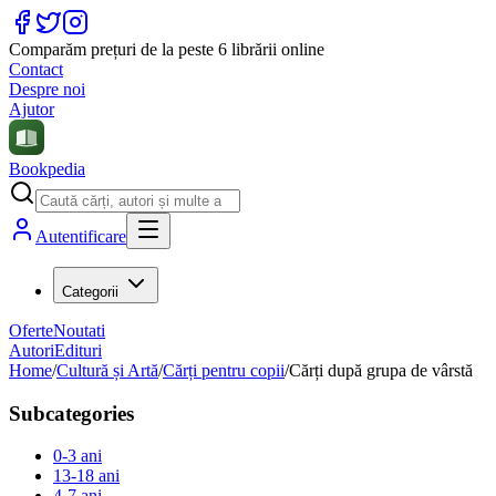
Comparăm prețuri de la peste 6 librării online
Contact
Despre noi
Ajutor
Bookpedia
Autentificare
Categorii
Oferte
Noutati
Autori
Edituri
Home
/
Cultură și Artă
/
Cărți pentru copii
/
Cărți după grupa de vârstă
Subcategories
0-3 ani
13-18 ani
4-7 ani