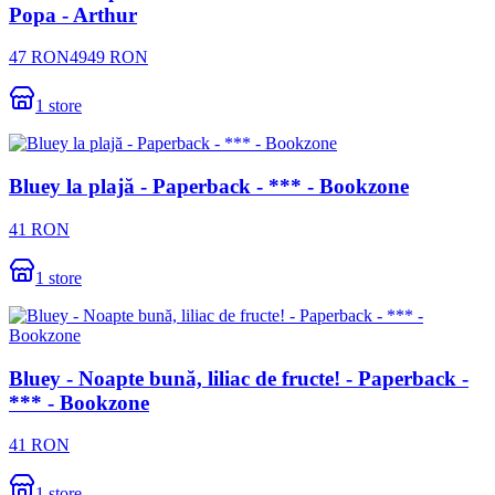
Popa - Arthur
47
RON
4949
RON
1
store
Bluey la plajă - Paperback - *** - Bookzone
41
RON
1
store
Bluey - Noapte bună, liliac de fructe! - Paperback -
*** - Bookzone
41
RON
1
store