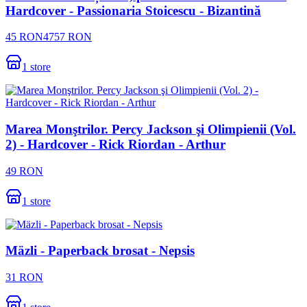
Hardcover - Passionaria Stoicescu - Bizantină
45
RON
4757
RON
1
store
Marea Monştrilor. Percy Jackson şi Olimpienii (Vol.
2) - Hardcover - Rick Riordan - Arthur
49
RON
1
store
Mäzli - Paperback brosat - Nepsis
31
RON