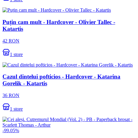
Puțin cam mult - Hardcover - Olivier Tallec -
Katartis
42
RON
1
store
Cazul dintelui pofticios - Hardcover - Katarina
Gorelik - Katartis
36
RON
1
store
-
99.05
%