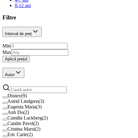
8-12 ani
Filtre
Interval de preț
Min
Max
Aplică prețul
Autor
Disney
(
9
)
Astrid Lindgren
(
3
)
Eugenia Maria
(
3
)
Anh Do
(
2
)
Camilla Lackberg
(
2
)
Catalin Pavel
(
2
)
Cristina Marsi
(
2
)
Eric Carle
(
2
)