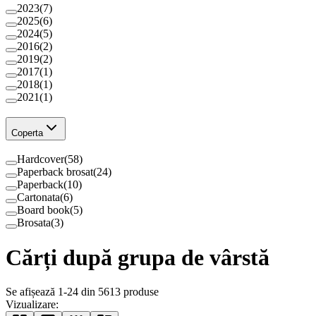
2023
(
7
)
2025
(
6
)
2024
(
5
)
2016
(
2
)
2019
(
2
)
2017
(
1
)
2018
(
1
)
2021
(
1
)
Coperta
Hardcover
(
58
)
Paperback brosat
(
24
)
Paperback
(
10
)
Cartonata
(
6
)
Board book
(
5
)
Brosata
(
3
)
Cărți după grupa de vârstă
Se afișează 1-24 din 5613 produse
Vizualizare: