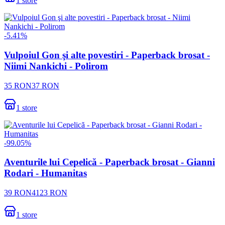
1
store
-
5.41
%
Vulpoiul Gon şi alte povestiri - Paperback brosat -
Niimi Nankichi - Polirom
35
RON
37
RON
1
store
-
99.05
%
Aventurile lui Cepelică - Paperback brosat - Gianni
Rodari - Humanitas
39
RON
4123
RON
1
store