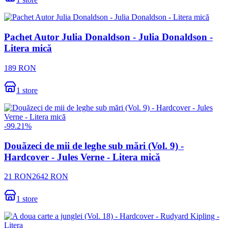
Pachet Autor Julia Donaldson - Julia Donaldson -
Litera mică
189
RON
1
store
-
99.21
%
Douăzeci de mii de leghe sub mări (Vol. 9) -
Hardcover - Jules Verne - Litera mică
21
RON
2642
RON
1
store