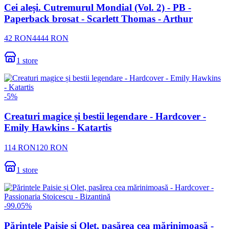
Cei aleși. Cutremurul Mondial (Vol. 2) - PB -
Paperback brosat - Scarlett Thomas - Arthur
42
RON
4444
RON
1
store
-
5
%
Creaturi magice și bestii legendare - Hardcover -
Emily Hawkins - Katartis
114
RON
120
RON
1
store
-
99.05
%
Părintele Paisie și Olet, pasărea cea mărinimoasă -