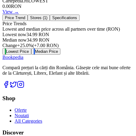
Cartepedia.ro
LOWEST
0.00
RON
View →
Price Trend
Stores (
1
)
Specifications
Price Trends
Lowest and median price across all partners over time
(RON)
Lowest now
34.99
RON
Median now
34.99
RON
Change
+
25.0
%
(
+
7.00
RON
)
Lowest Price
Median Price
Bookpedia
Compară prețuri la cărți din România. Găsește cele mai bune oferte
de la Cărturești, Librex, Elefant și alte librării.
Facebook
Twitter
Instagram
Shop
Oferte
Noutati
All Categories
Discover