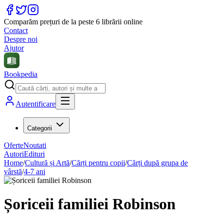
Comparăm prețuri de la peste 6 librării online
Contact
Despre noi
Ajutor
Bookpedia
Autentificare
Categorii
Oferte
Noutati
Autori
Edituri
Home
/
Cultură și Artă
/
Cărți pentru copii
/
Cărți după grupa de
vârstă
/
4-7 ani
Șoriceii familiei Robinson