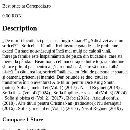
Best price at
Cartepedia.ro
0.00
RON
Description
„De n-ar fi locuit aici pisica asta îngrozitoare!” „Adică vei avea un
șoricel?” „Șoricei.” Familia Robinson e gata de... de probleme,
exact! Cu șase nou-născuți și încă mai mulți pe cale să vină,
întreaga familie este înspăimântată de pisica din bucătărie, care stă
mereu la pândă. Beaumont, cel mai curajos dintre toți, ia atitudine
și face primul pas pentru a găsi o nouă casă, care să nu mai aibă
pisică. În căutarea lor, șoriceii întâlnesc tot felul de personaje: șoareci
și oameni, prieteni și inamici. Dar, oriunde se duc, totul se
transformă într-o aventură! Alte titluri pentru DickKing Smith
(autor): Sofia și melcul ei (Vol. 1) (2017) , Nasul Reginei (2019) ,
Sofia în șa (Vol. 4) (2024) , Sofia împlinește șase ani (Vol. 3) (2024)
, Sofia și pisica ei (Vol. 2) (2017) , Babe (2018) , Ariciul confuz
(2018) , Alte titluri pentru CristinaNan (traducator): Nu deranjați!
(2016) , Sofia și melcul ei (Vol. 1) (2017) , Nasul Reginei (2019) ,
Compare
1
Store