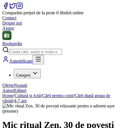
Comparăm prețuri de la peste 6 librării online
Contact
Despre noi
Ajutor
Bookpedia
Autentificare
Categorii
Oferte
Noutati
Autori
Edituri
Home
/
Cultură și Artă
/
Cărți pentru copii
/
Cărți după grupa de
vârstă
/
4-7 ani
Mic ritual Zen. 30 de povești