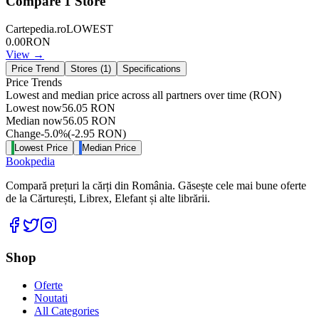
Compare
1
Store
Cartepedia.ro
LOWEST
0.00
RON
View →
Price Trend
Stores (
1
)
Specifications
Price Trends
Lowest and median price across all partners over time
(RON)
Lowest now
56.05
RON
Median now
56.05
RON
Change
-5.0
%
(
-2.95
RON
)
Lowest Price
Median Price
Bookpedia
Compară prețuri la cărți din România. Găsește cele mai bune oferte
de la Cărturești, Librex, Elefant și alte librării.
Facebook
Twitter
Instagram
Shop
Oferte
Noutati
All Categories