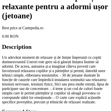
relaxante pentru a adormi ușor
(jetoane)
Best price at
Cartepedia.ro
0.00
RON
Description
Un adevărat moment de relaxare și de liniște împreună cu copiii
dumneavoastră Uneori este greu să-ți găsești liniștea înainte să
adormi. De aceea, autoarea și-a imaginat câteva povesti care
favorizează relaxarea copiilor și a părinților și permit, datorită unor
tehnici simple, eliberarea tensiunilor. - 30 de jetoane ilustrate în
funcție de cauzele care împiedică instalarea somnului sau relaxarea:
tensiuni nervoase, tensiuni fizice, frici sau prea multe emoții, lipsa de
participare sau de concentrare. - 4 teme și un cod de culori foarte
simplu care le permit părinților și copiilor să aleagă povestea ce
corespunde stării lor emoționale. - O carte care explică acțiunile
specifice poveștilor, precum și tehnicile de relaxare realizate.