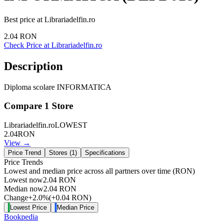
Best price at
Librariadelfin.ro
2.04
RON
Check Price at
Librariadelfin.ro
Description
Diploma scolare INFORMATICA
Compare
1
Store
Librariadelfin.ro
LOWEST
2.04
RON
View →
Price Trend
Stores (
1
)
Specifications
Price Trends
Lowest and median price across all partners over time
(RON)
Lowest now
2.04
RON
Median now
2.04
RON
Change
+
2.0
%
(
+
0.04
RON
)
Lowest Price
Median Price
Bookpedia