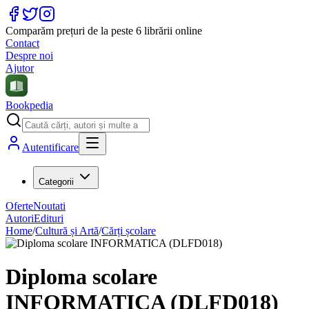
Comparăm prețuri de la peste 6 librării online
Contact
Despre noi
Ajutor
Bookpedia
Autentificare
Categorii
Oferte
Noutati
Autori
Edituri
Home
/
Cultură și Artă
/
Cărți școlare
Diploma scolare
INFORMATICA (DLFD018)