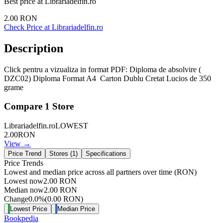
Best price at
Librariadelfin.ro
2.00
RON
Check Price at
Librariadelfin.ro
Description
Click pentru a vizualiza in format PDF: Diploma de absolvire (
DZC02) Diploma Format A4 Carton Dublu Cretat Lucios de 350
grame
Compare
1
Store
Librariadelfin.ro
LOWEST
2.00
RON
View →
Price Trend
Stores (
1
)
Specifications
Price Trends
Lowest and median price across all partners over time
(RON)
Lowest now
2.00
RON
Median now
2.00
RON
Change
0.0
%
(
0.00
RON
)
Lowest Price
Median Price
Bookpedia