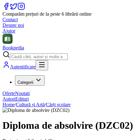
Comparăm prețuri de la peste 6 librării online
Contact
Despre noi
Ajutor
Bookpedia
Autentificare
Categorii
Oferte
Noutati
Autori
Edituri
Home
/
Cultură și Artă
/
Cărți școlare
Diploma de absolvire (DZC02)