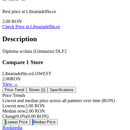
Best price at
Librariadelfin.ro
2.00
RON
Check Price at
Librariadelfin.ro
Description
Diploma scolara (Gimnaziu) DLF2
Compare
1
Store
Librariadelfin.ro
LOWEST
2.00
RON
View →
Price Trend
Stores (
1
)
Specifications
Price Trends
Lowest and median price across all partners over time
(RON)
Lowest now
2.00
RON
Median now
2.00
RON
Change
0.0
%
(
0.00
RON
)
Lowest Price
Median Price
Bookpedia