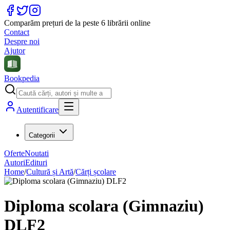
Comparăm prețuri de la peste 6 librării online
Contact
Despre noi
Ajutor
Bookpedia
Autentificare
Categorii
Oferte
Noutati
Autori
Edituri
Home
/
Cultură și Artă
/
Cărți școlare
Diploma scolara (Gimnaziu)
DLF2