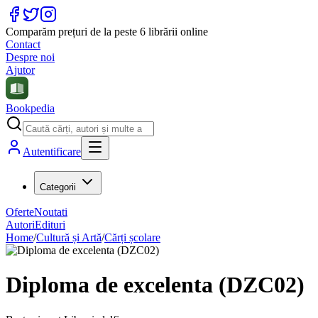
Comparăm prețuri de la peste 6 librării online
Contact
Despre noi
Ajutor
Bookpedia
Autentificare
Categorii
Oferte
Noutati
Autori
Edituri
Home
/
Cultură și Artă
/
Cărți școlare
Diploma de excelenta (DZC02)