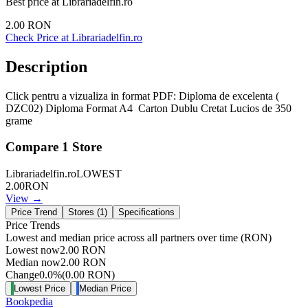
Best price at
Librariadelfin.ro
2.00
RON
Check Price at
Librariadelfin.ro
Description
Click pentru a vizualiza in format PDF: Diploma de excelenta (
DZC02) Diploma Format A4 Carton Dublu Cretat Lucios de 350
grame
Compare
1
Store
Librariadelfin.ro
LOWEST
2.00
RON
View →
Price Trend
Stores (
1
)
Specifications
Price Trends
Lowest and median price across all partners over time
(RON)
Lowest now
2.00
RON
Median now
2.00
RON
Change
0.0
%
(
0.00
RON
)
Lowest Price
Median Price
Bookpedia