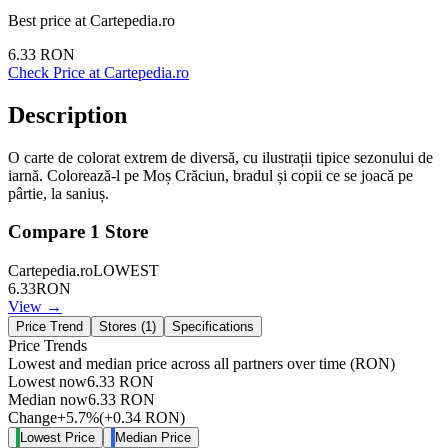
Best price at
Cartepedia.ro
6.33
RON
Check Price at
Cartepedia.ro
Description
O carte de colorat extrem de diversă, cu ilustrații tipice sezonului de
iarnă. Colorează-l pe Moș Crăciun, bradul și copii ce se joacă pe
pârtie, la saniuș.
Compare
1
Store
Cartepedia.ro
LOWEST
6.33
RON
View →
Price Trend
Stores (
1
)
Specifications
Price Trends
Lowest and median price across all partners over time
(RON)
Lowest now
6.33
RON
Median now
6.33
RON
Change
+
5.7
%
(
+
0.34
RON
)
Lowest Price
Median Price