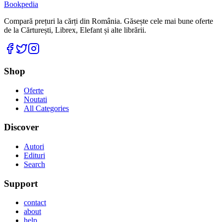
Bookpedia
Compară prețuri la cărți din România. Găsește cele mai bune oferte
de la Cărturești, Librex, Elefant și alte librării.
Facebook
Twitter
Instagram
Shop
Oferte
Noutati
All Categories
Discover
Autori
Edituri
Search
Support
contact
about
help