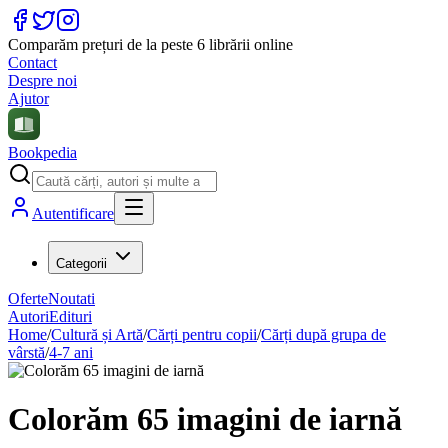
Comparăm prețuri de la peste 6 librării online
Contact
Despre noi
Ajutor
Bookpedia
Autentificare
Categorii
Oferte
Noutati
Autori
Edituri
Home
/
Cultură și Artă
/
Cărți pentru copii
/
Cărți după grupa de
vârstă
/
4-7 ani
Colorăm 65 imagini de iarnă