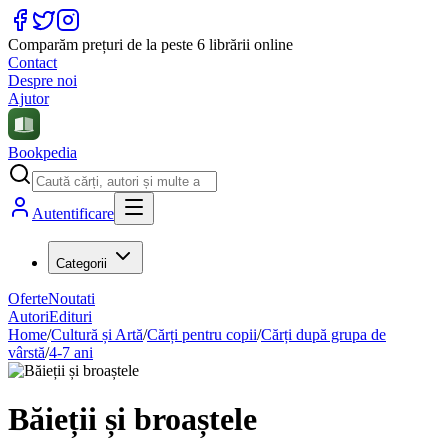
Comparăm prețuri de la peste 6 librării online
Contact
Despre noi
Ajutor
Bookpedia
Autentificare
Categorii
Oferte
Noutati
Autori
Edituri
Home
/
Cultură și Artă
/
Cărți pentru copii
/
Cărți după grupa de
vârstă
/
4-7 ani
Băieții și broaștele