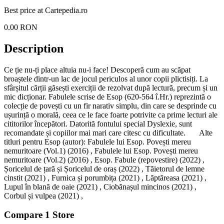
Best price at
Cartepedia.ro
0.00
RON
Description
Ce ție nu-ți place altuia nu-i face! Descoperă cum au scăpat
broaștele dintr-un lac de jocul periculos al unor copii plictisiți. La
sfârșitul cărții găsești exerciții de rezolvat după lectură, precum și un
mic dicționar. Fabulele scrise de Esop (620-564 î.Hr.) reprezintă o
colecție de povești cu un fir narativ simplu, din care se desprinde cu
ușurință o morală, ceea ce le face foarte potrivite ca prime lecturi ale
cititorilor începători. Datorită fontului special Dyslexie, sunt
recomandate și copiilor mai mari care citesc cu dificultate. Alte
titluri pentru Esop (autor): Fabulele lui Esop. Povești mereu
nemuritoare (Vol.1) (2016) , Fabulele lui Esop. Povești mereu
nemuritoare (Vol.2) (2016) , Esop. Fabule (repovestire) (2022) ,
Șoricelul de țară și Șoricelul de oraș (2022) , Tăietorul de lemne
cinstit (2021) , Furnica și porumbița (2021) , Lăptăreasa (2021) ,
Lupul în blană de oaie (2021) , Ciobănașul mincinos (2021) ,
Corbul și vulpea (2021) ,
Compare
1
Store