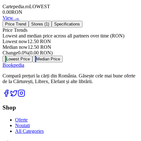
Cartepedia.ro
LOWEST
0.00
RON
View →
Price Trend
Stores (
1
)
Specifications
Price Trends
Lowest and median price across all partners over time
(RON)
Lowest now
12.50
RON
Median now
12.50
RON
Change
0.0
%
(
0.00
RON
)
Lowest Price
Median Price
Bookpedia
Compară prețuri la cărți din România. Găsește cele mai bune oferte
de la Cărturești, Librex, Elefant și alte librării.
Facebook
Twitter
Instagram
Shop
Oferte
Noutati
All Categories