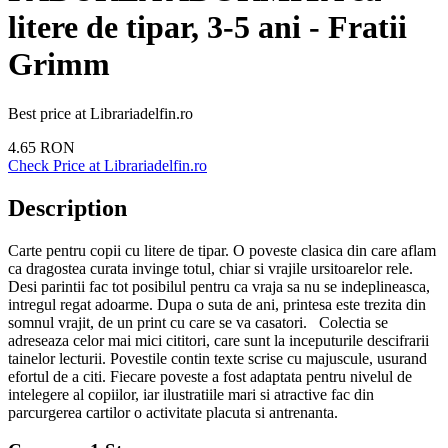
litere de tipar, 3-5 ani - Fratii
Grimm
Best price at
Librariadelfin.ro
4.65
RON
Check Price at
Librariadelfin.ro
Description
Carte pentru copii cu litere de tipar. O poveste clasica din care aflam
ca dragostea curata invinge totul, chiar si vrajile ursitoarelor rele.
Desi parintii fac tot posibilul pentru ca vraja sa nu se indeplineasca,
intregul regat adoarme. Dupa o suta de ani, printesa este trezita din
somnul vrajit, de un print cu care se va casatori. Colectia se
adreseaza celor mai mici cititori, care sunt la inceputurile descifrarii
tainelor lecturii. Povestile contin texte scrise cu majuscule, usurand
efortul de a citi. Fiecare poveste a fost adaptata pentru nivelul de
intelegere al copiilor, iar ilustratiile mari si atractive fac din
parcurgerea cartilor o activitate placuta si antrenanta.