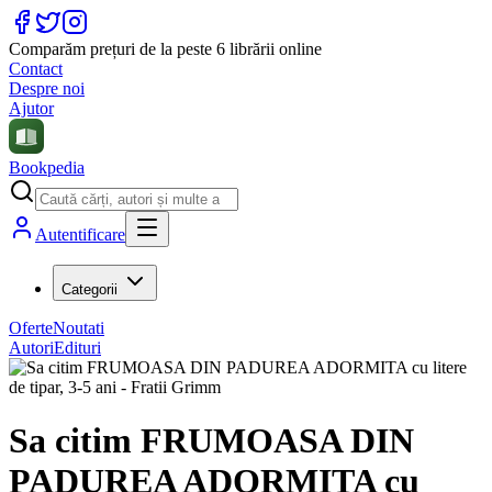
Comparăm prețuri de la peste 6 librării online
Contact
Despre noi
Ajutor
Bookpedia
Autentificare
Categorii
Oferte
Noutati
Autori
Edituri
Sa citim FRUMOASA DIN
PADUREA ADORMITA cu