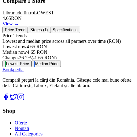
Compare
1
Store
Librariadelfin.ro
LOWEST
4.65
RON
View →
Price Trend
Stores (
1
)
Specifications
Price Trends
Lowest and median price across all partners over time
(RON)
Lowest now
4.65
RON
Median now
4.65
RON
Change
-26.2
%
(
-1.65
RON
)
Lowest Price
Median Price
Bookpedia
Compară prețuri la cărți din România. Găsește cele mai bune oferte
de la Cărturești, Librex, Elefant și alte librării.
Facebook
Twitter
Instagram
Shop
Oferte
Noutati
All Categories