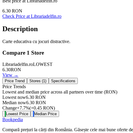
Best price at
Librariadelfin.ro
6.30
RON
Check Price at
Librariadelfin.ro
Description
Carte educativa cu jocuri distractive.
Compare
1
Store
Librariadelfin.ro
LOWEST
6.30
RON
View →
Price Trend
Stores (
1
)
Specifications
Price Trends
Lowest and median price across all partners over time
(RON)
Lowest now
6.30
RON
Median now
6.30
RON
Change
+
7.7
%
(
+
0.45
RON
)
Lowest Price
Median Price
Bookpedia
Compară prețuri la cărți din România. Găsește cele mai bune oferte de la