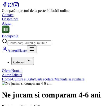
Comparăm prețuri de la peste 6 librării online
Contact
Despre noi
Ajutor
Bookpedia
Autentificare
Categorii
Oferte
Noutati
Autori
Edituri
Home
/
Cultură și Artă
/
Cărți școlare
/
Manuale și auxiliare
Ne jucam si comparam 4-6 ani