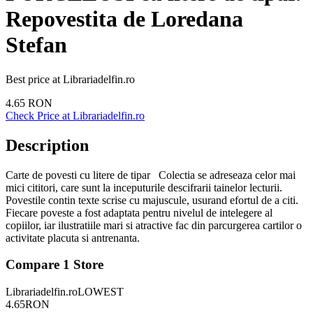
Repovestita de Loredana
Stefan
Best price at
Librariadelfin.ro
4.65
RON
Check Price at
Librariadelfin.ro
Description
Carte de povesti cu litere de tipar Colectia se adreseaza celor mai
mici cititori, care sunt la inceputurile descifrarii tainelor lecturii.
Povestile contin texte scrise cu majuscule, usurand efortul de a citi.
Fiecare poveste a fost adaptata pentru nivelul de intelegere al
copiilor, iar ilustratiile mari si atractive fac din parcurgerea cartilor o
activitate placuta si antrenanta.
Compare
1
Store
Librariadelfin.ro
LOWEST
4.65
RON