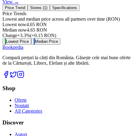
View →
Price Trend
Stores (
1
)
Specifications
Price Trends
Lowest and median price across all partners over time
(RON)
Lowest now
4.65
RON
Median now
4.65
RON
Change
+
3.3
%
(
+
0.15
RON
)
Lowest Price
Median Price
Bookpedia
Compară prețuri la cărți din România. Găsește cele mai bune oferte
de la Cărturești, Librex, Elefant și alte librării.
Facebook
Twitter
Instagram
Shop
Oferte
Noutati
All Categories
Discover
Autori