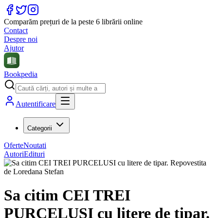
Comparăm prețuri de la peste 6 librării online
Contact
Despre noi
Ajutor
Bookpedia
Autentificare
Categorii
Oferte
Noutati
Autori
Edituri
Sa citim CEI TREI
PURCELUSI cu litere de tipar.