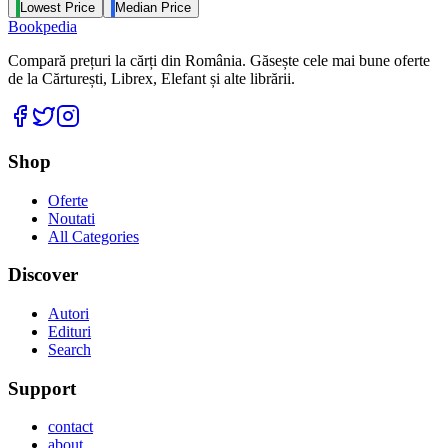
Lowest Price
Median Price
Bookpedia
Compară prețuri la cărți din România. Găsește cele mai bune oferte
de la Cărturești, Librex, Elefant și alte librării.
Facebook
Twitter
Instagram
Shop
Oferte
Noutati
All Categories
Discover
Autori
Edituri
Search
Support
contact
about