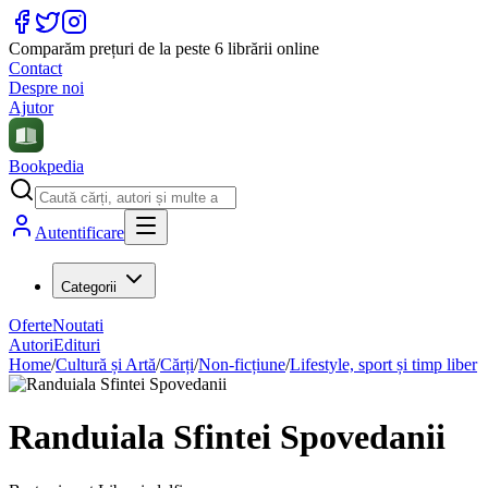
Comparăm prețuri de la peste 6 librării online
Contact
Despre noi
Ajutor
Bookpedia
Autentificare
Categorii
Oferte
Noutati
Autori
Edituri
Home
/
Cultură și Artă
/
Cărți
/
Non-ficțiune
/
Lifestyle, sport și timp liber
Randuiala Sfintei Spovedanii