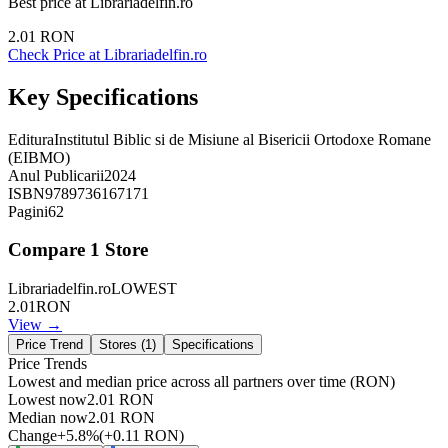
Best price at
Librariadelfin.ro
2.01
RON
Check Price at
Librariadelfin.ro
Key Specifications
Editura
Institutul Biblic si de Misiune al Bisericii Ortodoxe Romane
(EIBMO)
Anul Publicarii
2024
ISBN
9789736167171
Pagini
62
Compare
1
Store
Librariadelfin.ro
LOWEST
2.01
RON
View →
Price Trend
Stores (
1
)
Specifications
Price Trends
Lowest and median price across all partners over time
(RON)
Lowest now
2.01
RON
Median now
2.01
RON
Change
+
5.8
%
(
+
0.11
RON
)