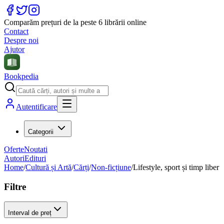
Comparăm prețuri de la peste 6 librării online
Contact
Despre noi
Ajutor
Bookpedia
Autentificare
Categorii
Oferte
Noutati
Autori
Edituri
Home
/
Cultură și Artă
/
Cărți
/
Non-ficțiune
/
Lifestyle, sport și timp liber
Filtre
Interval de preț