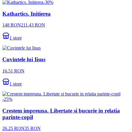
-
30
%
Kathartics. Initierea
148
RON
211.43
RON
1
store
Cuvintele lui Iisus
16.51
RON
1
store
-
25
%
Crestem impreuna. Libertate si bucurie in relatia
parinte-copil
26.25
RON
35
RON