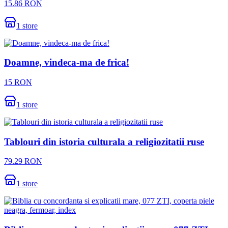
15.86
RON
1
store
Doamne, vindeca-ma de frica!
15
RON
1
store
Tablouri din istoria culturala a religiozitatii ruse
79.29
RON
1
store