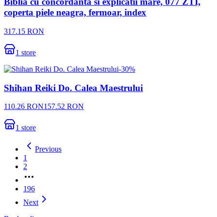
Biblia cu concordanta si explicatii mare, 077 ZTI,
coperta piele neagra, fermoar, index
317.15
RON
1
store
-
30
%
Shihan Reiki Do. Calea Maestrului
110.26
RON
157.52
RON
1
store
Previous
1
2
More
pages
196
Next