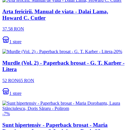
Arta fericirii. Manual de viata - Dalai Lama,
Howard C. Cutler
37.58
RON
1
store
-
20
%
Murdle (Vol. 2) - Paperback brosat - G. T. Karber -
Litera
52
RON
65
RON
1
store
-
7
%
Sunt hipertensiv - Paperback brosat - Maria