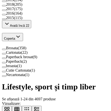
2018
(
205
)
2017
(
175
)
2016
(
164
)
2015
(
115
)
Arată încă 22
Coperta
Brosata
(
358
)
Cartonata
(
22
)
Paperback brosat
(
9
)
Paperback
(
2
)
broasta
(
1
)
Cutie Cartonata
(
1
)
Necartonata
(
1
)
Lifestyle, sport și timp liber
Se afișează 1-24 din 4697 produse
Vizualizare: