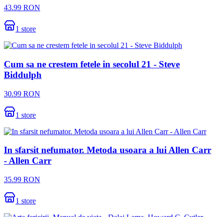
43.99
RON
1
store
Cum sa ne crestem fetele in secolul 21 - Steve
Biddulph
30.99
RON
1
store
In sfarsit nefumator. Metoda usoara a lui Allen Carr
- Allen Carr
35.99
RON
1
store