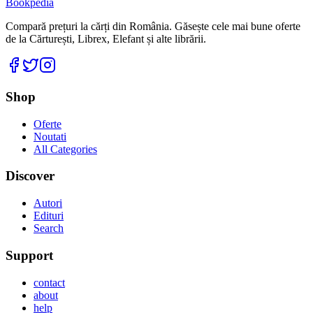
Bookpedia
Compară prețuri la cărți din România. Găsește cele mai bune oferte
de la Cărturești, Librex, Elefant și alte librării.
Facebook
Twitter
Instagram
Shop
Oferte
Noutati
All Categories
Discover
Autori
Edituri
Search
Support
contact
about
help