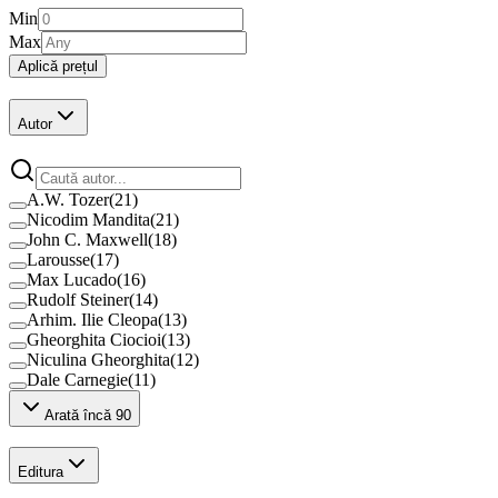
Min
Max
Aplică prețul
Autor
A.W. Tozer
(
21
)
Nicodim Mandita
(
21
)
John C. Maxwell
(
18
)
Larousse
(
17
)
Max Lucado
(
16
)
Rudolf Steiner
(
14
)
Arhim. Ilie Cleopa
(
13
)
Gheorghita Ciocioi
(
13
)
Niculina Gheorghita
(
12
)
Dale Carnegie
(
11
)
Arată încă 90
Editura