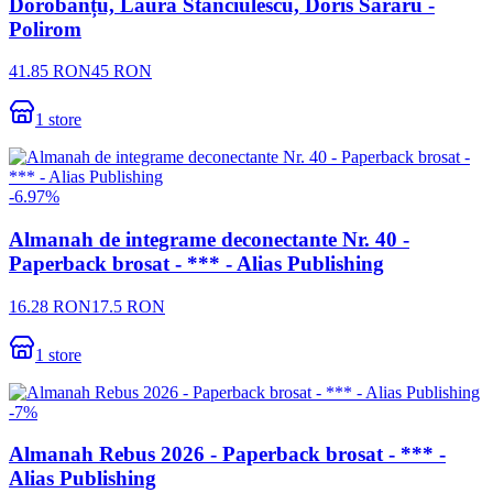
Dorobanțu, Laura Stănciulescu, Doris Săraru -
Polirom
41.85
RON
45
RON
1
store
-
6.97
%
Almanah de integrame deconectante Nr. 40 -
Paperback brosat - *** - Alias Publishing
16.28
RON
17.5
RON
1
store
-
7
%
Almanah Rebus 2026 - Paperback brosat - *** -
Alias Publishing