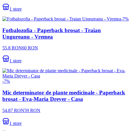
1
store
-
7
%
Fotbalozofia - Paperback brosat - Traian
Ungureanu - Vremea
55.8
RON
60
RON
1
store
-
7
%
Mic determinator de plante medicinale - Paperback
brosat - Eva-Maria Dreyer - Casa
54.87
RON
59
RON
1
store