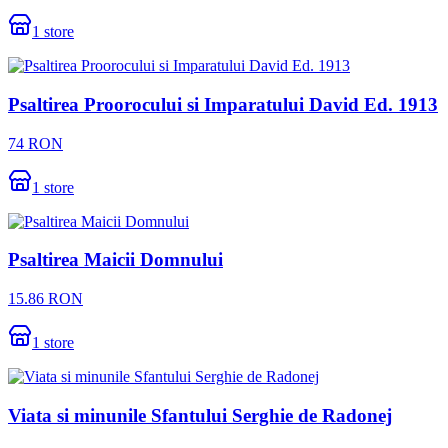
1
store
Psaltirea Proorocului si Imparatului David Ed. 1913
74
RON
1
store
Psaltirea Maicii Domnului
15.86
RON
1
store
Viata si minunile Sfantului Serghie de Radonej