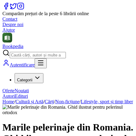
Comparăm prețuri de la peste 6 librării online
Contact
Despre noi
Ajutor
Bookpedia
Autentificare
Categorii
Oferte
Noutati
Autori
Edituri
Home
/
Cultură și Artă
/
Cărți
/
Non-ficțiune
/
Lifestyle, sport și timp liber
Marile pelerinaje din Romania.