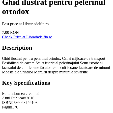
Ghid ilustrat pentru pelerinul
ortodox
Best price at
Librariadelfin.ro
7.00
RON
Check Price at
Librariadelfin.ro
Description
Ghid ilustrat pentru pelerinul ortodox Cai si mijloace de transport
Posibilitati de cazare Scurt istoric al pelerinajului Scurt istoric al
lacasului de cult Icoane facatoare de cult Icoane facatoare de minuni
Moaste ale Sfintilor Marturii despre minunile savarsite
Key Specifications
Editura
Lumea credintei
Anul Publicarii
2016
ISBN
9786068756103
Pagini
176