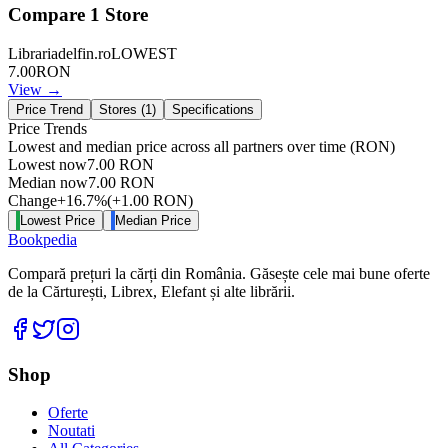
Compare
1
Store
Librariadelfin.ro
LOWEST
7.00
RON
View →
Price Trend
Stores (
1
)
Specifications
Price Trends
Lowest and median price across all partners over time
(RON)
Lowest now
7.00
RON
Median now
7.00
RON
Change
+
16.7
%
(
+
1.00
RON
)
Lowest Price
Median Price
Bookpedia
Compară prețuri la cărți din România. Găsește cele mai bune oferte
de la Cărturești, Librex, Elefant și alte librării.
Facebook
Twitter
Instagram
Shop
Oferte
Noutati