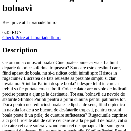
bolnavi
Best price at
Librariadelfin.ro
6.35
RON
Check Price at
Librariadelfin.ro
Description
Ce om nu a cunoscut boala? Cine poate spune ca viata l-a tinut
departe de orice suferinta trupeasca? Sau care este crestinul care,
fiind apasat de boala, nu si-a ridicat ochii inimii spre Hristos in
rugaciune? Lucrarea de fata reuseste sa prezinte simplu si clar
invatatura Sfintilor Parinti despre boala? i despre felul in care ar
trebui sa fie purtata crucea bolii. Orice calator are nevoie de indicatii
precise pentru a ajunge la destinatie. Tot asa, bolnavii au nevoie de
sfaturile Sfintilor Parinti pentru a primi cununa pentru patimirea lor.
Daca pentru necredinciosi boala este lipsita de sens, fiind o piedica
in navala lor de a se bucura de desfatarile trupesti, pentru crestini
boala poate fi un prilej de curatire sufleteasca? Rugaciunile cuprinse
aici pot fi rostite atat de catre cei care se afla pe patul de boala, cat si
de catre cei care sufera vazand cum cei de aproape ai lor sunt greu
incercati de durere. Fie ca pentru rugaciunile Sfintilor Parinti Bunul