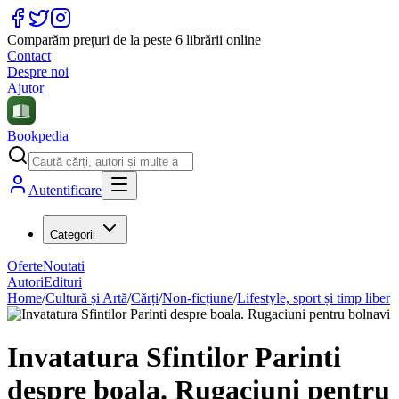
Comparăm prețuri de la peste 6 librării online
Contact
Despre noi
Ajutor
Bookpedia
Autentificare
Categorii
Oferte
Noutati
Autori
Edituri
Home
/
Cultură și Artă
/
Cărți
/
Non-ficțiune
/
Lifestyle, sport și timp liber
Invatatura Sfintilor Parinti
despre boala. Rugaciuni pentru