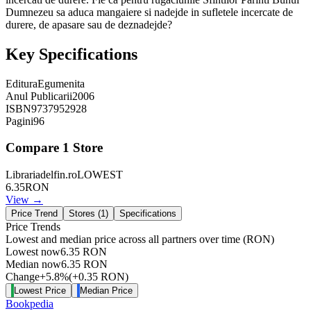
Dumnezeu sa aduca mangaiere si nadejde in sufletele incercate de
durere, de apasare sau de deznadejde?
Key Specifications
Editura
Egumenita
Anul Publicarii
2006
ISBN
9737952928
Pagini
96
Compare
1
Store
Librariadelfin.ro
LOWEST
6.35
RON
View →
Price Trend
Stores (
1
)
Specifications
Price Trends
Lowest and median price across all partners over time
(RON)
Lowest now
6.35
RON
Median now
6.35
RON
Change
+
5.8
%
(
+
0.35
RON
)
Lowest Price
Median Price
Bookpedia