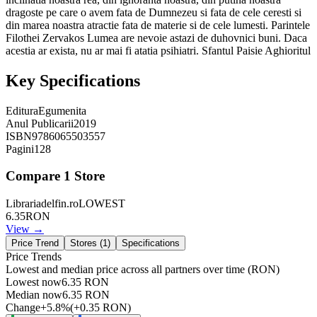
dragoste pe care o avem fata de Dumnezeu si fata de cele ceresti si
din marea noastra atractie fata de materie si de cele lumesti. Parintele
Filothei Zervakos Lumea are nevoie astazi de duhovnici buni. Daca
acestia ar exista, nu ar mai fi atatia psihiatri. Sfantul Paisie Aghioritul
Key Specifications
Editura
Egumenita
Anul Publicarii
2019
ISBN
9786065503557
Pagini
128
Compare
1
Store
Librariadelfin.ro
LOWEST
6.35
RON
View →
Price Trend
Stores (
1
)
Specifications
Price Trends
Lowest and median price across all partners over time
(RON)
Lowest now
6.35
RON
Median now
6.35
RON
Change
+
5.8
%
(
+
0.35
RON
)