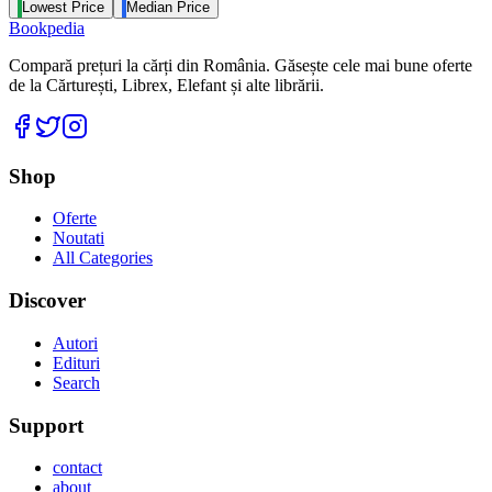
Lowest Price
Median Price
Bookpedia
Compară prețuri la cărți din România. Găsește cele mai bune oferte
de la Cărturești, Librex, Elefant și alte librării.
Facebook
Twitter
Instagram
Shop
Oferte
Noutati
All Categories
Discover
Autori
Edituri
Search
Support
contact
about