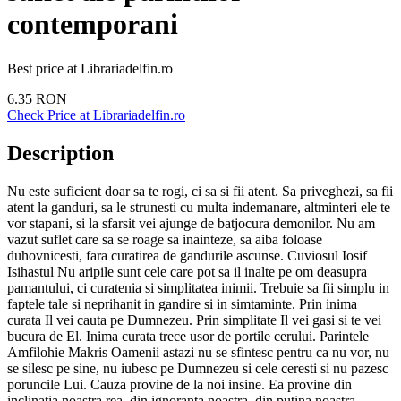
contemporani
Best price at
Librariadelfin.ro
6.35
RON
Check Price at
Librariadelfin.ro
Description
Nu este suficient doar sa te rogi, ci sa si fii atent. Sa priveghezi, sa fii
atent la ganduri, sa le strunesti cu multa indemanare, altminteri ele te
vor stapani, si la sfarsit vei ajunge de batjocura demonilor. Nu am
vazut suflet care sa se roage sa inainteze, sa aiba foloase
duhovnicesti, fara curatirea de gandurile ascunse. Cuviosul Iosif
Isihastul Nu aripile sunt cele care pot sa il inalte pe om deasupra
pamantului, ci curatenia si simplitatea inimii. Trebuie sa fii simplu in
faptele tale si neprihanit in gandire si in simtaminte. Prin inima
curata Il vei cauta pe Dumnezeu. Prin simplitate Il vei gasi si te vei
bucura de El. Inima curata trece usor de portile cerului. Parintele
Amfilohie Makris Oamenii astazi nu se sfintesc pentru ca nu vor, nu
se silesc pe sine, nu iubesc pe Dumnezeu si cele ceresti si nu pazesc
poruncile Lui. Cauza provine de la noi insine. Ea provine din
inclinatia noastra rea, din ignoranta noastra, din putina noastra