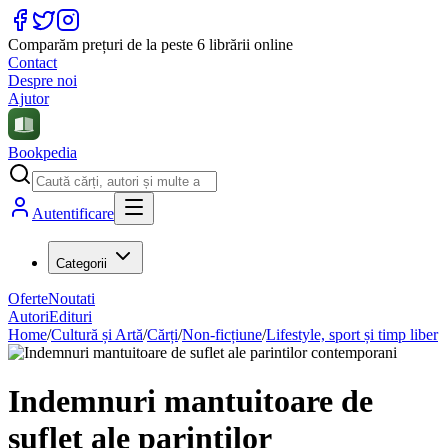
Comparăm prețuri de la peste 6 librării online
Contact
Despre noi
Ajutor
Bookpedia
Autentificare
Categorii
Oferte
Noutati
Autori
Edituri
Home
/
Cultură și Artă
/
Cărți
/
Non-ficțiune
/
Lifestyle, sport și timp liber
Indemnuri mantuitoare de
suflet ale parintilor