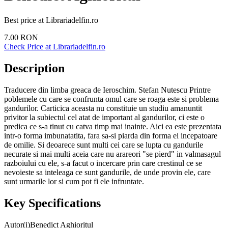
Best price at
Librariadelfin.ro
7.00
RON
Check Price at
Librariadelfin.ro
Description
Traducere din limba greaca de Ieroschim. Stefan Nutescu Printre
poblemele cu care se confrunta omul care se roaga este si problema
gandurilor. Carticica aceasta nu constituie un studiu amanuntit
privitor la subiectul cel atat de important al gandurilor, ci este o
predica ce s-a tinut cu catva timp mai inainte. Aici ea este prezentata
intr-o forma imbunatatita, fara sa-si piarda din forma ei incepatoare
de omilie. Si deoarece sunt multi cei care se lupta cu gandurile
necurate si mai multi aceia care nu arareori "se pierd" in valmasagul
razboiului cu ele, s-a facut o incercare prin care crestinul ce se
nevoieste sa inteleaga ce sunt gandurile, de unde provin ele, care
sunt urmarile lor si cum pot fi ele infruntate.
Key Specifications
Autor(i)
Benedict Aghioritul