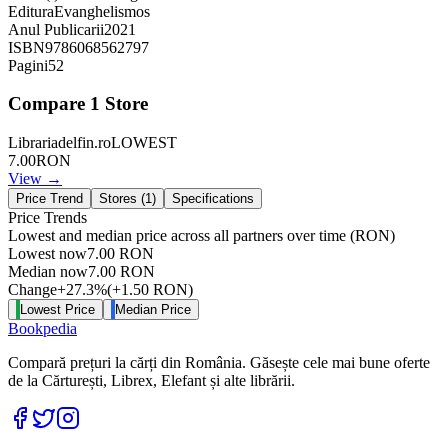
Editura
Evanghelismos
Anul Publicarii
2021
ISBN
9786068562797
Pagini
52
Compare
1
Store
Librariadelfin.ro
LOWEST
7.00
RON
View →
Price Trend
Stores (
1
)
Specifications
Price Trends
Lowest and median price across all partners over time
(RON)
Lowest now
7.00
RON
Median now
7.00
RON
Change
+
27.3
%
(
+
1.50
RON
)
Lowest Price
Median Price
Bookpedia
Compară prețuri la cărți din România. Găsește cele mai bune oferte
de la Cărturești, Librex, Elefant și alte librării.
Facebook
Twitter
Instagram