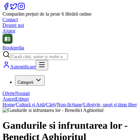
Comparăm prețuri de la peste 6 librării online
Contact
Despre noi
Ajutor
Bookpedia
Autentificare
Categorii
Oferte
Noutati
Autori
Edituri
Home
/
Cultură și Artă
/
Cărți
/
Non-ficțiune
/
Lifestyle, sport și timp liber
Gandurile si infruntarea lor -
Benedict Aghioritul