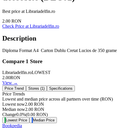
Best price at
Librariadelfin.ro
2.00
RON
Check Price at
Librariadelfin.ro
Description
Diploma Format A4 Carton Dublu Cretat Lucios de 350 grame
Compare
1
Store
Librariadelfin.ro
LOWEST
2.00
RON
View →
Price Trend
Stores (
1
)
Specifications
Price Trends
Lowest and median price across all partners over time
(RON)
Lowest now
2.00
RON
Median now
2.00
RON
Change
0.0
%
(
0.00
RON
)
Lowest Price
Median Price
Bookpedia