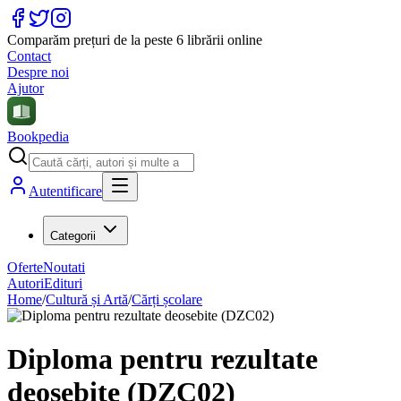
Comparăm prețuri de la peste 6 librării online
Contact
Despre noi
Ajutor
Bookpedia
Autentificare
Categorii
Oferte
Noutati
Autori
Edituri
Home
/
Cultură și Artă
/
Cărți școlare
Diploma pentru rezultate
deosebite (DZC02)