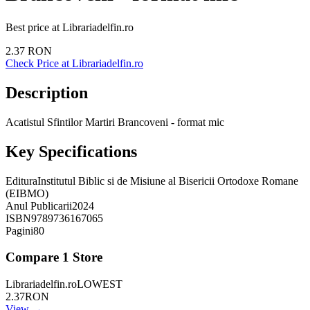
Best price at
Librariadelfin.ro
2.37
RON
Check Price at
Librariadelfin.ro
Description
Acatistul Sfintilor Martiri Brancoveni - format mic
Key Specifications
Editura
Institutul Biblic si de Misiune al Bisericii Ortodoxe Romane
(EIBMO)
Anul Publicarii
2024
ISBN
9789736167065
Pagini
80
Compare
1
Store
Librariadelfin.ro
LOWEST
2.37
RON
View →