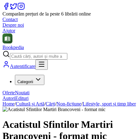
Comparăm prețuri de la peste 6 librării online
Contact
Despre noi
Ajutor
Bookpedia
Autentificare
Categorii
Oferte
Noutati
Autori
Edituri
Home
/
Cultură și Artă
/
Cărți
/
Non-ficțiune
/
Lifestyle, sport și timp liber
Acatistul Sfintilor Martiri
Brancoveni - format mic