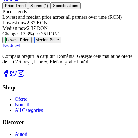
Price Trend
Stores (
1
)
Specifications
Price Trends
Lowest and median price across all partners over time
(RON)
Lowest now
2.37
RON
Median now
2.37
RON
Change
+
17.3
%
(
+
0.35
RON
)
Lowest Price
Median Price
Bookpedia
Compară prețuri la cărți din România. Găsește cele mai bune oferte
de la Cărturești, Librex, Elefant și alte librării.
Facebook
Twitter
Instagram
Shop
Oferte
Noutati
All Categories
Discover
Autori