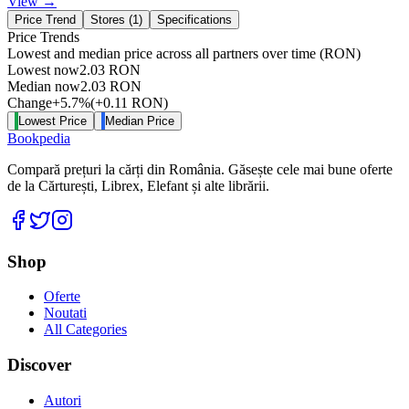
View →
Price Trend
Stores (
1
)
Specifications
Price Trends
Lowest and median price across all partners over time
(RON)
Lowest now
2.03
RON
Median now
2.03
RON
Change
+
5.7
%
(
+
0.11
RON
)
Lowest Price
Median Price
Bookpedia
Compară prețuri la cărți din România. Găsește cele mai bune oferte
de la Cărturești, Librex, Elefant și alte librării.
Facebook
Twitter
Instagram
Shop
Oferte
Noutati
All Categories
Discover
Autori