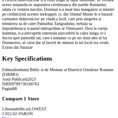
aceea surpandu-se stapanirea crestineasca din partile Banatului,
odata cu venirea turcilor, Domnul n-a lasat fara mangaiere si intarire
pe credinciosii acestor meleaguri; ci, din Sfantul Munte le-a harazit
carmuitor duhovnicesc pe vladica Iosif, care prin alegerea si
trimiterea sa de catre Patriarhia Tarigradului, trebuia sa
impodobeasca scaunul mitropolitan al Timisoarei. Desi la varsta
inaintata, n-a precupetit osteneala purcederii la calea lunga ce-l
ducea spre pastoritii sai, care-l asteptau ca pe un sfant ales al lui
Dumnezeu, al carui dar al facerii de minuni in tot locul era vestit.
Extras din Sinaxar
Key Specifications
Editura
Institutul Biblic si de Misiune al Bisericii Ortodoxe Romane
(EIBMO)
Anul Publicarii
2023
ISBN
9789736166761
Pagini
88
Compare
1
Store
Librariadelfin.ro
LOWEST
1.92
2.02
-
5
%
RON