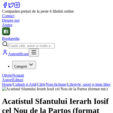
Comparăm prețuri de la peste 6 librării online
Contact
Despre noi
Ajutor
Bookpedia
Autentificare
Categorii
Oferte
Noutati
Autori
Edituri
Home
/
Cultură și Artă
/
Cărți
/
Non-ficțiune
/
Lifestyle, sport și timp liber
Acatistul Sfantului Ierarh Iosif
cel Nou de la Partos (format