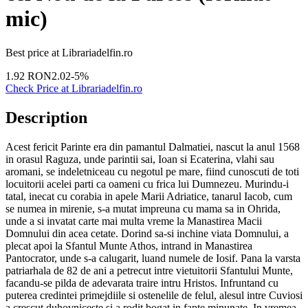
mic)
Best price at
Librariadelfin.ro
1.92
RON
2.02
-
5
%
Check Price at
Librariadelfin.ro
Description
Acest fericit Parinte era din pamantul Dalmatiei, nascut la anul 1568
in orasul Raguza, unde parintii sai, Ioan si Ecaterina, vlahi sau
aromani, se indeletniceau cu negotul pe mare, fiind cunoscuti de toti
locuitorii acelei parti ca oameni cu frica lui Dumnezeu. Murindu-i
tatal, inecat cu corabia in apele Marii Adriatice, tanarul Iacob, cum
se numea in mirenie, s-a mutat impreuna cu mama sa in Ohrida,
unde a si invatat carte mai multa vreme la Manastirea Macii
Domnului din acea cetate. Dorind sa-si inchine viata Domnului, a
plecat apoi la Sfantul Munte Athos, intrand in Manastirea
Pantocrator, unde s-a calugarit, luand numele de Iosif. Pana la varsta
patriarhala de 82 de ani a petrecut intre vietuitorii Sfantului Munte,
facandu-se pilda de adevarata traire intru Hristos. Infruntand cu
puterea credintei primejdiile si ostenelile de felul, alesul intre Cuviosi
a crescut duhovniceste si a rodit bogat in fapte minunate. In vremea