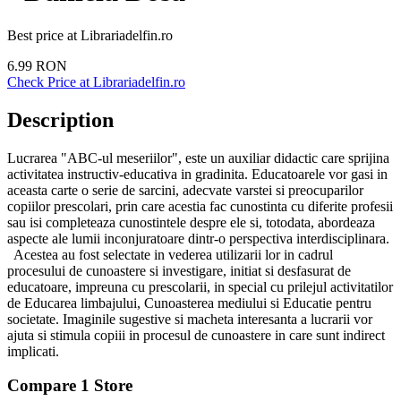
Best price at
Librariadelfin.ro
6.99
RON
Check Price at
Librariadelfin.ro
Description
Lucrarea "ABC-ul meseriilor", este un auxiliar didactic care sprijina
activitatea instructiv-educativa in gradinita. Educatoarele vor gasi in
aceasta carte o serie de sarcini, adecvate varstei si preocuparilor
copiilor prescolari, prin care acestia fac cunostinta cu diferite profesii
sau isi completeaza cunostintele despre ele si, totodata, abordeaza
aspecte ale lumii inconjuratoare dintr-o perspectiva interdisciplinara.
Acestea au fost selectate in vederea utilizarii lor in cadrul
procesului de cunoastere si investigare, initiat si desfasurat de
educatoare, impreuna cu prescolarii, in special cu prilejul activitatilor
de Educarea limbajului, Cunoasterea mediului si Educatie pentru
societate. Imaginile sugestive si macheta interesanta a lucrarii vor
ajuta si stimula copiii in procesul de cunoastere in care sunt indirect
implicati.
Compare
1
Store