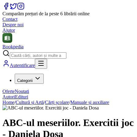
Comparăm prețuri de la peste 6 librării online
Contact
Despre noi
Ajutor
Bookpedia
Autentificare
Categorii
Oferte
Noutati
Autori
Edituri
Home
/
Cultură și Artă
/
Cărți școlare
/
Manuale și auxiliare
ABC-ul meseriilor. Exercitii joc
- Daniela Dosa