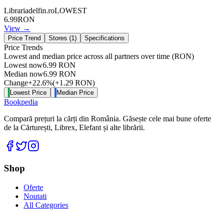
Librariadelfin.ro
LOWEST
6.99
RON
View →
Price Trend
Stores (
1
)
Specifications
Price Trends
Lowest and median price across all partners over time
(RON)
Lowest now
6.99
RON
Median now
6.99
RON
Change
+
22.6
%
(
+
1.29
RON
)
Lowest Price
Median Price
Bookpedia
Compară prețuri la cărți din România. Găsește cele mai bune oferte
de la Cărturești, Librex, Elefant și alte librării.
Facebook
Twitter
Instagram
Shop
Oferte
Noutati
All Categories