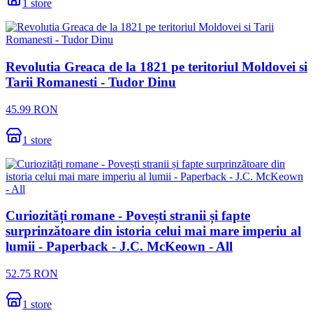
1
store
Revolutia Greaca de la 1821 pe teritoriul Moldovei si
Tarii Romanesti - Tudor Dinu
45.99
RON
1
store
Curiozități romane - Povești stranii și fapte
surprinzătoare din istoria celui mai mare imperiu al
lumii - Paperback - J.C. McKeown - All
52.75
RON
1
store