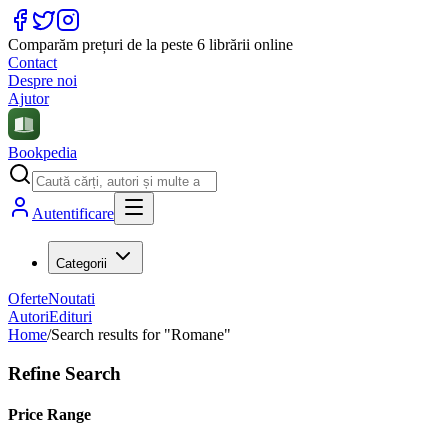
Comparăm prețuri de la peste 6 librării online
Contact
Despre noi
Ajutor
Bookpedia
Autentificare
Categorii
Oferte
Noutati
Autori
Edituri
Home
/
Search results for "Romane"
Refine Search
Price Range