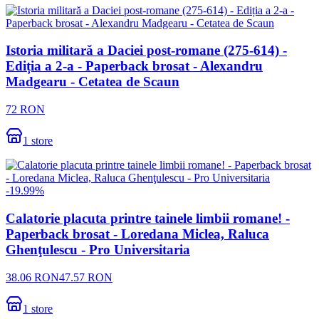
Istoria militară a Daciei post-romane (275-614) -
Ediția a 2-a - Paperback brosat - Alexandru
Madgearu - Cetatea de Scaun
72
RON
1
store
-
19.99
%
Calatorie placuta printre tainele limbii romane! -
Paperback brosat - Loredana Miclea, Raluca
Ghenţulescu - Pro Universitaria
38.06
RON
47.57
RON
1
store