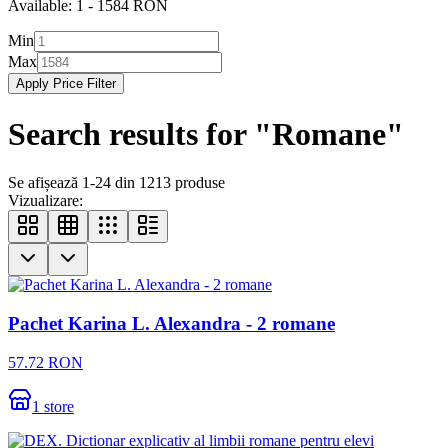
Available:
1
-
1584
RON
Min
Max
Apply Price Filter
Search results for "
Romane
"
Se afișează 1-24 din 1213 produse
Vizualizare:
Pachet Karina L. Alexandra - 2 romane
57.72
RON
1
store