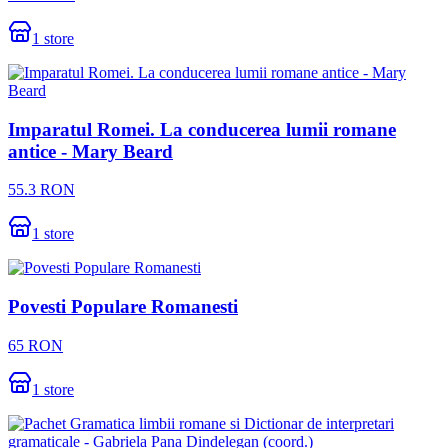
1
store
Imparatul Romei. La conducerea lumii romane
antice - Mary Beard
55.3
RON
1
store
Povesti Populare Romanesti
65
RON
1
store