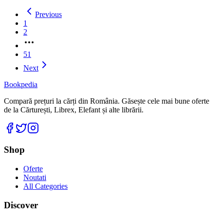
Previous
1
2
More
pages
51
Next
Bookpedia
Compară prețuri la cărți din România. Găsește cele mai bune oferte
de la Cărturești, Librex, Elefant și alte librării.
Facebook
Twitter
Instagram
Shop
Oferte
Noutati
All Categories
Discover