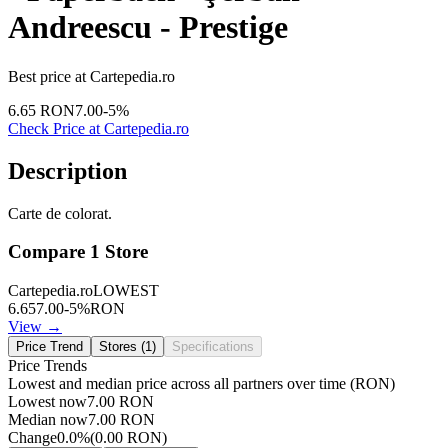
Andreescu - Prestige
Best price at
Cartepedia.ro
6.65
RON
7.00
-
5
%
Check Price at
Cartepedia.ro
Description
Carte de colorat.
Compare
1
Store
Cartepedia.ro
LOWEST
6.65
7.00
-
5
%
RON
View →
Price Trend
Stores (
1
)
Specifications
Price Trends
Lowest and median price across all partners over time
(RON)
Lowest now
7.00
RON
Median now
7.00
RON
Change
0.0
%
(
0.00
RON
)