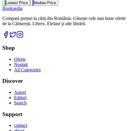
Lowest Price
Median Price
Bookpedia
Compară prețuri la cărți din România. Găsește cele mai bune oferte
de la Cărturești, Librex, Elefant și alte librării.
Facebook
Twitter
Instagram
Shop
Oferte
Noutati
All Categories
Discover
Autori
Edituri
Search
Support
contact
about