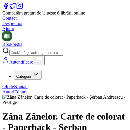
Comparăm prețuri de la peste 6 librării online
Contact
Despre noi
Ajutor
Bookpedia
Autentificare
Categorii
Oferte
Noutati
Autori
Edituri
Zâna Zânelor. Carte de colorat
- Paperback - Şerban