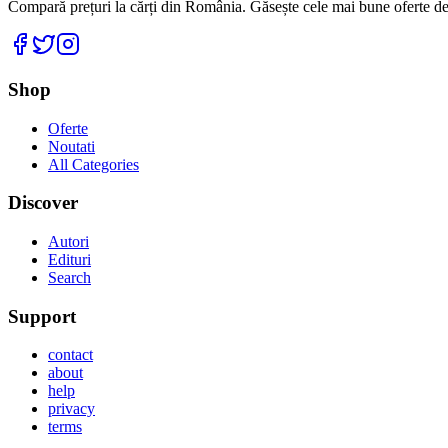
Compară prețuri la cărți din România. Găsește cele mai bune oferte de la
Facebook
Twitter
Instagram
Shop
Oferte
Noutati
All Categories
Discover
Autori
Edituri
Search
Support
contact
about
help
privacy
terms