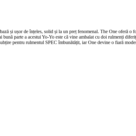
ză și ușor de înțeles, solid și la un preț fenomenal. The One oferă o for
i bună parte a acestui Yo-Yo este că vine ambalat cu doi rulmenți diferiț
ubțire pentru rulmentul SPEC îmbunătățit, iar One devine o fiară modernă