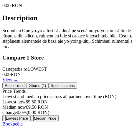
0.00
RON
Description
Scopul cu One yo-yo a fost să aducă pe scenă un yo-yo care să fie de ba
răspuns din silicon, rulment cu bile și capace interschimbabile. Cea ma
stăpânești elementele de bază ale yo-yoing-ului. Schimbați rulmentul s
joc.
Compare
1
Store
Cartepedia.ro
LOWEST
0.00
RON
View →
Price Trend
Stores (
1
)
Specifications
Price Trends
Lowest and median price across all partners over time
(RON)
Lowest now
69.50
RON
Median now
69.50
RON
Change
0.0
%
(
0.00
RON
)
Lowest Price
Median Price
Bookpedia