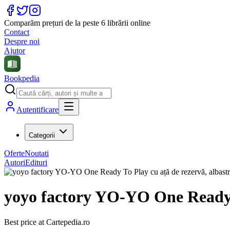
Comparăm prețuri de la peste 6 librării online
Contact
Despre noi
Ajutor
Bookpedia
Autentificare
Categorii
Oferte
Noutati
Autori
Edituri
yoyo factory YO-YO One Ready T
Best price at
Cartepedia.ro