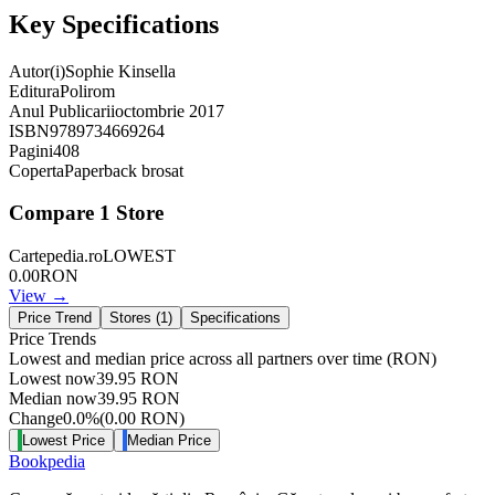
Key Specifications
Autor(i)
Sophie Kinsella
Editura
Polirom
Anul Publicarii
octombrie 2017
ISBN
9789734669264
Pagini
408
Coperta
Paperback brosat
Compare
1
Store
Cartepedia.ro
LOWEST
0.00
RON
View →
Price Trend
Stores (
1
)
Specifications
Price Trends
Lowest and median price across all partners over time
(RON)
Lowest now
39.95
RON
Median now
39.95
RON
Change
0.0
%
(
0.00
RON
)
Lowest Price
Median Price
Bookpedia