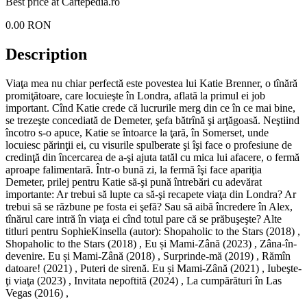
Best price at
Cartepedia.ro
0.00
RON
Description
Viaţa mea nu chiar perfectă este povestea lui Katie Brenner, o tînără
promiţătoare, care locuieşte în Londra, aflată la primul ei job
important. Cînd Katie crede că lucrurile merg din ce în ce mai bine,
se trezeşte concediată de Demeter, şefa bătrînă şi arţăgoasă. Neştiind
încotro s-o apuce, Katie se întoarce la ţară, în Somerset, unde
locuiesc părinţii ei, cu visurile spulberate şi îşi face o profesiune de
credinţă din încercarea de a-şi ajuta tatăl cu mica lui afacere, o fermă
aproape falimentară. Într-o bună zi, la fermă îşi face apariţia
Demeter, prilej pentru Katie să-şi pună întrebări cu adevărat
importante: Ar trebui să lupte ca să-şi recapete viaţa din Londra? Ar
trebui să se răzbune pe fosta ei şefă? Sau să aibă încredere în Alex,
tînărul care intră în viaţa ei cînd totul pare că se prăbuşeşte? Alte
titluri pentru SophieKinsella (autor): Shopaholic to the Stars (2018) ,
Shopaholic to the Stars (2018) , Eu și Mami-Zână (2023) , Zâna-în-
devenire. Eu și Mami-Zână (2018) , Surprinde-mă (2019) , Rămîn
datoare! (2021) , Puteri de sirenă. Eu și Mami-Zână (2021) , Iubeşte-
ţi viaţa (2023) , Invitata nepoftită (2024) , La cumpărături în Las
Vegas (2016) ,