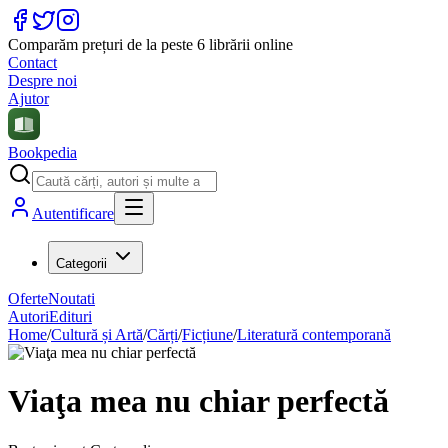
Comparăm prețuri de la peste 6 librării online
Contact
Despre noi
Ajutor
Bookpedia
Autentificare
Categorii
Oferte
Noutati
Autori
Edituri
Home
/
Cultură și Artă
/
Cărți
/
Ficțiune
/
Literatură contemporană
Viaţa mea nu chiar perfectă