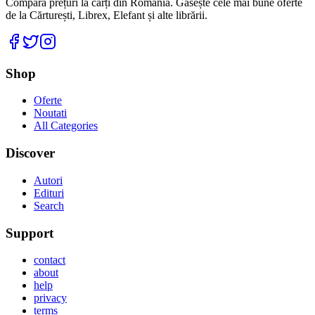
Compară prețuri la cărți din România. Găsește cele mai bune oferte
de la Cărturești, Librex, Elefant și alte librării.
Facebook
Twitter
Instagram
Shop
Oferte
Noutati
All Categories
Discover
Autori
Edituri
Search
Support
contact
about
help
privacy
terms