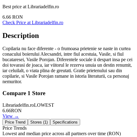
Best price at
Librariadelfin.ro
6.66
RON
Check Price at
Librariadelfin.ro
Description
Copilaria nu face diferente - o frumoasa prietenie se naste in curtea
conacului boierului Alecsandri, intre fiul acestuia, Vasile, si fiul
bucataresei, Vasile Porojan. Diferentele sociale ii despart insa pe cei
doi tovarasi de joaca, iar viitorul le rezerva unuia un destin renumit,
iar celuilalt, o viata plina de greutati. Gratie prietenului sau din
copilarie, si Vasile Porojan ramane in istoria literaturii, ca personaj
nemuritor.
Compare
1
Store
Librariadelfin.ro
LOWEST
6.66
RON
View →
Price Trend
Stores (
1
)
Specifications
Price Trends
Lowest and median price across all partners over time
(RON)