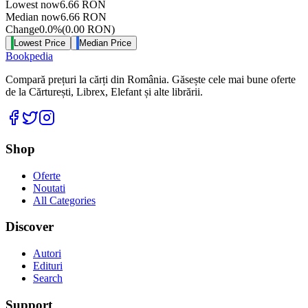
Lowest now
6.66
RON
Median now
6.66
RON
Change
0.0
%
(
0.00
RON
)
Lowest Price
Median Price
Bookpedia
Compară prețuri la cărți din România. Găsește cele mai bune oferte
de la Cărturești, Librex, Elefant și alte librării.
Facebook
Twitter
Instagram
Shop
Oferte
Noutati
All Categories
Discover
Autori
Edituri
Search
Support