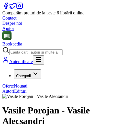
Comparăm prețuri de la peste 6 librării online
Contact
Despre noi
Ajutor
Bookpedia
Autentificare
Categorii
Oferte
Noutati
Autori
Edituri
Vasile Porojan - Vasile
Alecsandri