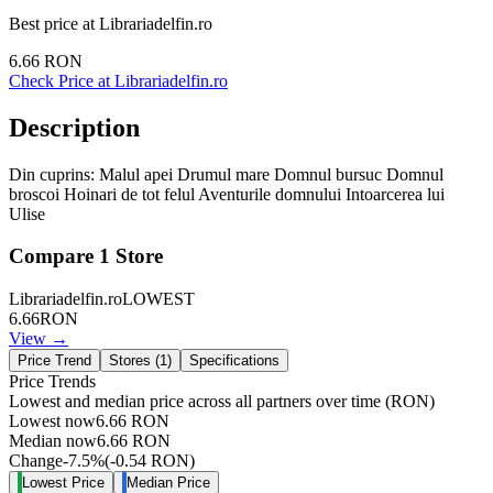
Best price at
Librariadelfin.ro
6.66
RON
Check Price at
Librariadelfin.ro
Description
Din cuprins: Malul apei Drumul mare Domnul bursuc Domnul
broscoi Hoinari de tot felul Aventurile domnului Intoarcerea lui
Ulise
Compare
1
Store
Librariadelfin.ro
LOWEST
6.66
RON
View →
Price Trend
Stores (
1
)
Specifications
Price Trends
Lowest and median price across all partners over time
(RON)
Lowest now
6.66
RON
Median now
6.66
RON
Change
-7.5
%
(
-0.54
RON
)
Lowest Price
Median Price