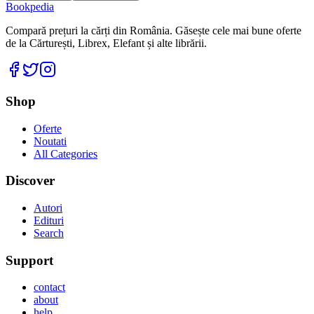
Bookpedia
Compară prețuri la cărți din România. Găsește cele mai bune oferte
de la Cărturești, Librex, Elefant și alte librării.
Facebook
Twitter
Instagram
Shop
Oferte
Noutati
All Categories
Discover
Autori
Edituri
Search
Support
contact
about
help