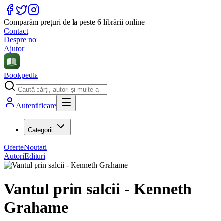
Comparăm prețuri de la peste 6 librării online
Contact
Despre noi
Ajutor
Bookpedia
Autentificare
Categorii
Oferte
Noutati
Autori
Edituri
Vantul prin salcii - Kenneth
Grahame