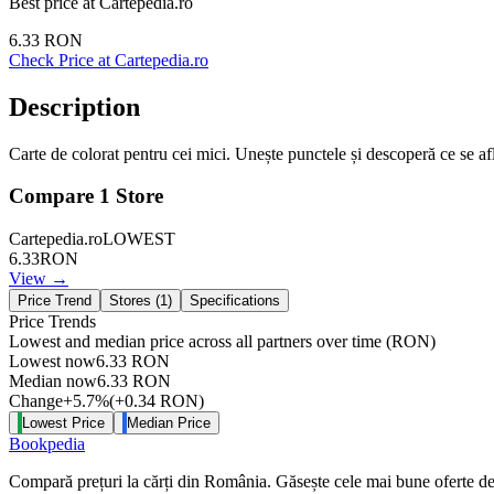
Best price at
Cartepedia.ro
6.33
RON
Check Price at
Cartepedia.ro
Description
Carte de colorat pentru cei mici. Unește punctele și descoperă ce se afl
Compare
1
Store
Cartepedia.ro
LOWEST
6.33
RON
View →
Price Trend
Stores (
1
)
Specifications
Price Trends
Lowest and median price across all partners over time
(RON)
Lowest now
6.33
RON
Median now
6.33
RON
Change
+
5.7
%
(
+
0.34
RON
)
Lowest Price
Median Price
Bookpedia
Compară prețuri la cărți din România. Găsește cele mai bune oferte de la