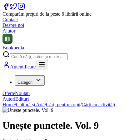
Comparăm prețuri de la peste 6 librării online
Contact
Despre noi
Ajutor
Bookpedia
Autentificare
Categorii
Oferte
Noutati
Autori
Edituri
Home
/
Cultură și Artă
/
Cărți pentru copii
/
Cărți cu activități
Unește punctele. Vol. 9