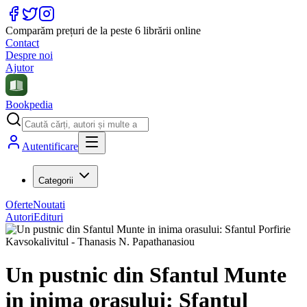
Comparăm prețuri de la peste 6 librării online
Contact
Despre noi
Ajutor
Bookpedia
Autentificare
Categorii
Oferte
Noutati
Autori
Edituri
Un pustnic din Sfantul Munte
in inima orasului: Sfantul