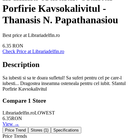
Porfirie Kavsokalivitul -
Thanasis N. Papathanasiou
Best price at
Librariadelfin.ro
6.35
RON
Check Price at
Librariadelfin.ro
Description
Sa iubesti si sa te doara sufletul! Sa suferi pentru cel pe care-l
iubesti... Dragostea inseamna osteneala pentru cel iubit. Sfantul
Porfirie Kavsokalivitul
Compare
1
Store
Librariadelfin.ro
LOWEST
6.35
RON
View →
Price Trend
Stores (
1
)
Specifications
Price Trends