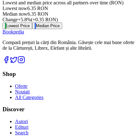
Lowest and median price across all partners over time
(RON)
Lowest now
6.35
RON
Median now
6.35
RON
Change
+
5.8
%
(
+
0.35
RON
)
Lowest Price
Median Price
Bookpedia
Compară prețuri la cărți din România. Găsește cele mai bune oferte
de la Cărturești, Librex, Elefant și alte librării.
Facebook
Twitter
Instagram
Shop
Oferte
Noutati
All Categories
Discover
Autori
Edituri
Search