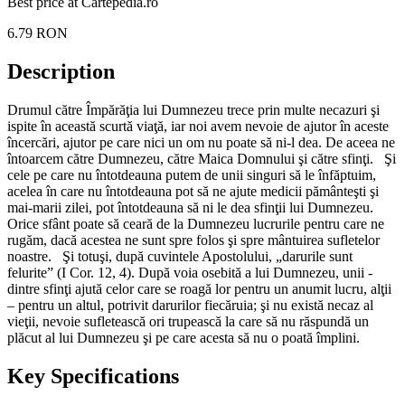
Best price at
Cartepedia.ro
6.79
RON
Description
Drumul către Împărăţia lui Dumnezeu trece prin multe necazuri şi
ispite în această scurtă viaţă, iar noi avem nevoie de ajutor în aceste
încercări, ajutor pe care nici un om nu poate să ni‑l dea. De aceea ne
întoarcem către Dumnezeu, către Maica Domnului şi către sfinţi. Şi
cele pe care nu întotdeauna putem de unii singuri să le înfăptuim,
acelea în care nu întotdeauna pot să ne ajute ­medicii pământeşti şi
mai‑marii zilei, pot întotdeauna să ni le dea sfinţii lui Dumnezeu.
Orice sfânt poate să ceară de la Dumnezeu ­lucrurile pentru care ne
rugăm, dacă acestea ne sunt spre folos şi spre mântuirea sufletelor
noastre. Şi totuşi, după cuvintele Apostolului, ­„darurile sunt
felurite” (I Cor. 12, 4). După voia osebită a lui Dumnezeu, unii ­
dintre sfinţi ajută celor care se roagă lor pentru un anumit lucru, alţii
– pentru un altul, potrivit darurilor fiecăruia; şi nu există necaz al
vieţii, nevoie sufletească ori trupească la care să nu răspundă un
plăcut al lui Dumnezeu şi pe care acesta să nu o poată împlini.
Key Specifications