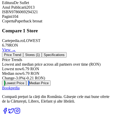
Editura
De Suflet
Anul Publicarii
2013
ISBN
9786069294321
Pagini
104
Coperta
Paperback brosat
Compare
1
Store
Cartepedia.ro
LOWEST
6.79
RON
View →
Price Trend
Stores (
1
)
Specifications
Price Trends
Lowest and median price across all partners over time
(RON)
Lowest now
6.79
RON
Median now
6.79
RON
Change
-3.0
%
(
-0.21
RON
)
Lowest Price
Median Price
Bookpedia
Compară prețuri la cărți din România. Găsește cele mai bune oferte
de la Cărturești, Librex, Elefant și alte librării.
Facebook
Twitter
Instagram