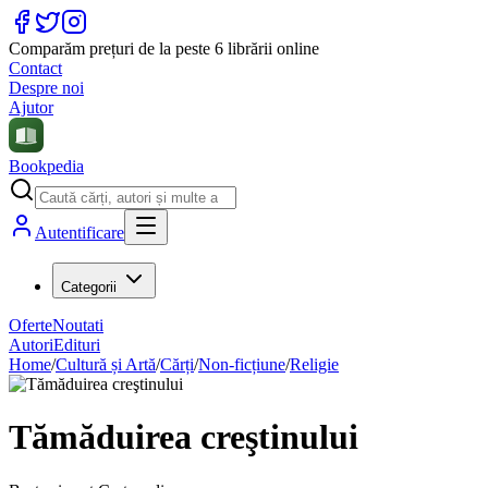
Comparăm prețuri de la peste 6 librării online
Contact
Despre noi
Ajutor
Bookpedia
Autentificare
Categorii
Oferte
Noutati
Autori
Edituri
Home
/
Cultură și Artă
/
Cărți
/
Non-ficțiune
/
Religie
Tămăduirea creştinului