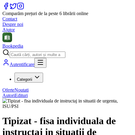
Comparăm prețuri de la peste 6 librării online
Contact
Despre noi
Ajutor
Bookpedia
Autentificare
Categorii
Oferte
Noutati
Autori
Edituri
Tipizat - fisa individuala de
instructaj in situatii de