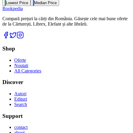
Lowest Price
Median Price
Bookpedia
Compară prețuri la cărți din România. Găsește cele mai bune oferte
de la Cărturești, Librex, Elefant și alte librării.
Facebook
Twitter
Instagram
Shop
Oferte
Noutati
All Categories
Discover
Autori
Edituri
Search
Support
contact
about