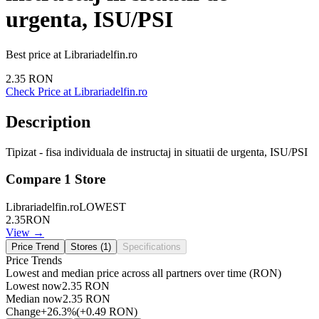
urgenta, ISU/PSI
Best price at
Librariadelfin.ro
2.35
RON
Check Price at
Librariadelfin.ro
Description
Tipizat - fisa individuala de instructaj in situatii de urgenta, ISU/PSI
Compare
1
Store
Librariadelfin.ro
LOWEST
2.35
RON
View →
Price Trend
Stores (
1
)
Specifications
Price Trends
Lowest and median price across all partners over time
(RON)
Lowest now
2.35
RON
Median now
2.35
RON
Change
+
26.3
%
(
+
0.49
RON
)