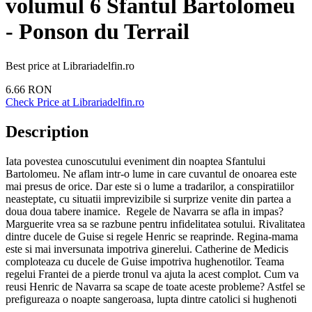
volumul 6 Sfantul Bartolomeu
- Ponson du Terrail
Best price at
Librariadelfin.ro
6.66
RON
Check Price at
Librariadelfin.ro
Description
Iata povestea cunoscutului eveniment din noaptea Sfantului
Bartolomeu. Ne aflam intr-o lume in care cuvantul de onoarea este
mai presus de orice. Dar este si o lume a tradarilor, a conspiratiilor
neasteptate, cu situatii imprevizibile si surprize venite din partea a
doua doua tabere inamice. Regele de Navarra se afla in impas?
Marguerite vrea sa se razbune pentru infidelitatea sotului. Rivalitatea
dintre ducele de Guise si regele Henric se reaprinde. Regina-mama
este si mai inversunata impotriva ginerelui. Catherine de Medicis
comploteaza cu ducele de Guise impotriva hughenotilor. Teama
regelui Frantei de a pierde tronul va ajuta la acest complot. Cum va
reusi Henric de Navarra sa scape de toate aceste probleme? Astfel se
prefigureaza o noapte sangeroasa, lupta dintre catolici si hughenoti