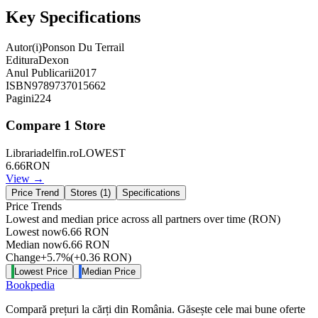
Key Specifications
Autor(i)
Ponson Du Terrail
Editura
Dexon
Anul Publicarii
2017
ISBN
9789737015662
Pagini
224
Compare
1
Store
Librariadelfin.ro
LOWEST
6.66
RON
View →
Price Trend
Stores (
1
)
Specifications
Price Trends
Lowest and median price across all partners over time
(RON)
Lowest now
6.66
RON
Median now
6.66
RON
Change
+
5.7
%
(
+
0.36
RON
)
Lowest Price
Median Price
Bookpedia
Compară prețuri la cărți din România. Găsește cele mai bune oferte