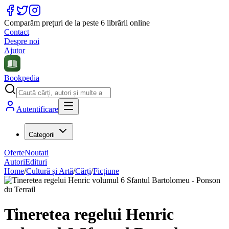
Comparăm prețuri de la peste 6 librării online
Contact
Despre noi
Ajutor
Bookpedia
Autentificare
Categorii
Oferte
Noutati
Autori
Edituri
Home
/
Cultură și Artă
/
Cărți
/
Ficțiune
Tineretea regelui Henric