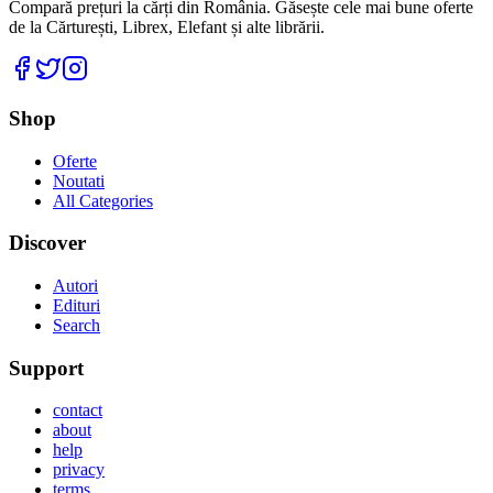
Compară prețuri la cărți din România. Găsește cele mai bune oferte
de la Cărturești, Librex, Elefant și alte librării.
Facebook
Twitter
Instagram
Shop
Oferte
Noutati
All Categories
Discover
Autori
Edituri
Search
Support
contact
about
help
privacy
terms