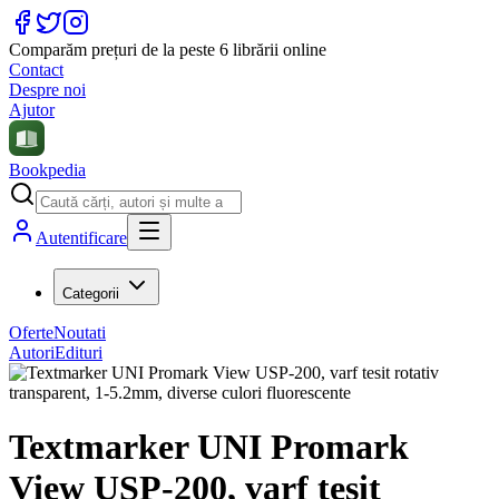
Comparăm prețuri de la peste 6 librării online
Contact
Despre noi
Ajutor
Bookpedia
Autentificare
Categorii
Oferte
Noutati
Autori
Edituri
Textmarker UNI Promark
View USP-200, varf tesit