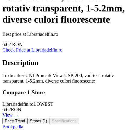
rotativ transparent, 1-5.2mm,
diverse culori fluorescente
Best price at
Librariadelfin.ro
6.62
RON
Check Price at
Librariadelfin.ro
Description
Textmarker UNI Promark View USP-200, varf tesit rotativ
transparent, 1-5.2mm, diverse culori fluorescente
Compare
1
Store
Librariadelfin.ro
LOWEST
6.62
RON
View →
Price Trend
Stores (
1
)
Specifications
Bookpedia