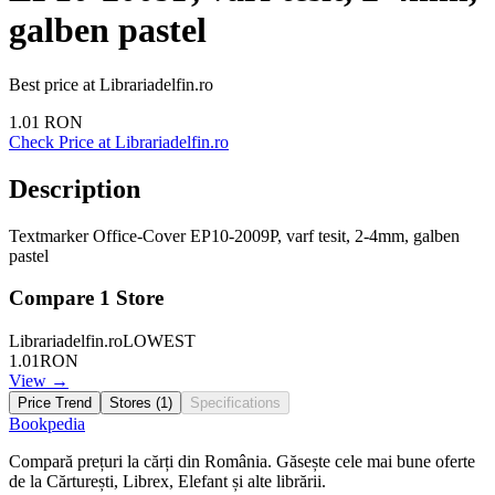
galben pastel
Best price at
Librariadelfin.ro
1.01
RON
Check Price at
Librariadelfin.ro
Description
Textmarker Office-Cover EP10-2009P, varf tesit, 2-4mm, galben
pastel
Compare
1
Store
Librariadelfin.ro
LOWEST
1.01
RON
View →
Price Trend
Stores (
1
)
Specifications
Bookpedia
Compară prețuri la cărți din România. Găsește cele mai bune oferte
de la Cărturești, Librex, Elefant și alte librării.