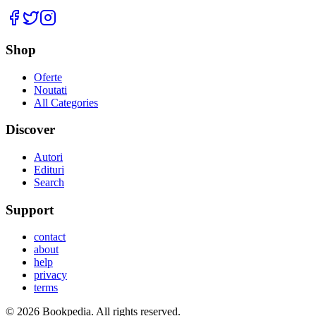
Facebook
Twitter
Instagram
Shop
Oferte
Noutati
All Categories
Discover
Autori
Edituri
Search
Support
contact
about
help
privacy
terms
©
2026
Bookpedia
. All rights reserved.