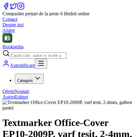
Comparăm prețuri de la peste 6 librării online
Contact
Despre noi
Ajutor
Bookpedia
Autentificare
Categorii
Oferte
Noutati
Autori
Edituri
Textmarker Office-Cover
EP10-2009P, varf tesit, 2-4mm,