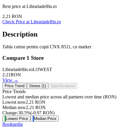
Best price at
Librariadelfin.ro
2.21
RON
Check Price at
Librariadelfin.ro
Description
Tabla carton pentru copii CNX 8511, cu marker
Compare
1
Store
Librariadelfin.ro
LOWEST
2.21
RON
View →
Price Trend
Stores (
1
)
Specifications
Price Trends
Lowest and median price across all partners over time
(RON)
Lowest now
2.21
RON
Median now
2.21
RON
Change
-30.5
%
(
-0.97
RON
)
Lowest Price
Median Price
Bookpedia