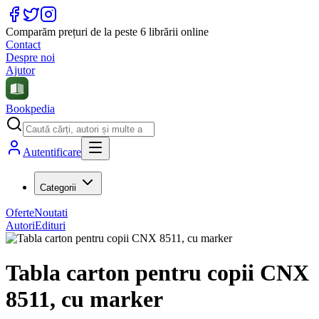
Comparăm prețuri de la peste 6 librării online
Contact
Despre noi
Ajutor
Bookpedia
Autentificare
Categorii
Oferte
Noutati
Autori
Edituri
Tabla carton pentru copii CNX
8511, cu marker