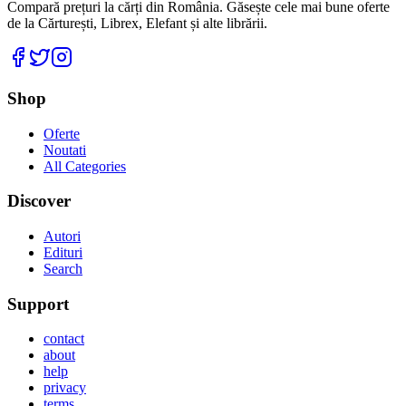
Compară prețuri la cărți din România. Găsește cele mai bune oferte
de la Cărturești, Librex, Elefant și alte librării.
Facebook
Twitter
Instagram
Shop
Oferte
Noutati
All Categories
Discover
Autori
Edituri
Search
Support
contact
about
help
privacy
terms