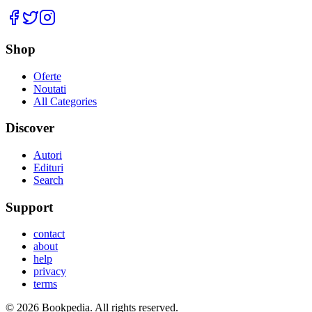
Facebook
Twitter
Instagram
Shop
Oferte
Noutati
All Categories
Discover
Autori
Edituri
Search
Support
contact
about
help
privacy
terms
©
2026
Bookpedia
. All rights reserved.