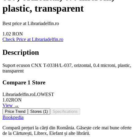
plastic, transparent
Best price at
Librariadelfin.ro
1.02
RON
Check Price at
Librariadelfin.ro
Description
Suport ecuson CNX T-033H/L-037, orizontal, 0.4 microni, plastic,
transparent
Compare
1
Store
Librariadelfin.ro
LOWEST
1.02
RON
View →
Price Trend
Stores (
1
)
Specifications
Bookpedia
Compară prețuri la cărți din România. Găsește cele mai bune oferte
de la Cărturești, Librex, Elefant și alte librării.