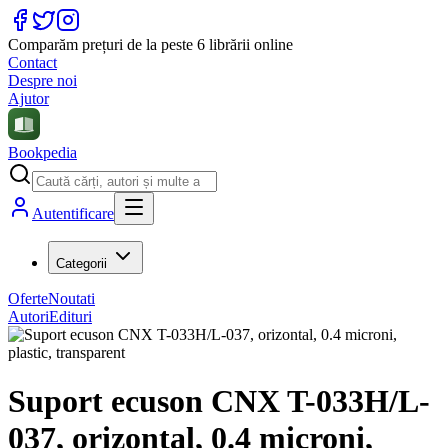
Comparăm prețuri de la peste 6 librării online
Contact
Despre noi
Ajutor
Bookpedia
Autentificare
Categorii
Oferte
Noutati
Autori
Edituri
Suport ecuson CNX T-033H/L-
037, orizontal, 0.4 microni,