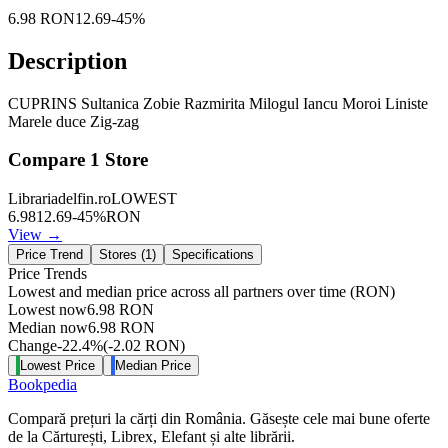
6.98
RON
12.69
-
45
%
Description
CUPRINS Sultanica Zobie Razmirita Milogul Iancu Moroi Liniste
Marele duce Zig-zag
Compare
1
Store
Librariadelfin.ro
LOWEST
6.98
12.69
-
45
%
RON
View →
Price Trend
Stores (
1
)
Specifications
Price Trends
Lowest and median price across all partners over time
(RON)
Lowest now
6.98
RON
Median now
6.98
RON
Change
-22.4
%
(
-2.02
RON
)
Lowest Price
Median Price
Bookpedia
Compară prețuri la cărți din România. Găsește cele mai bune oferte
de la Cărturești, Librex, Elefant și alte librării.