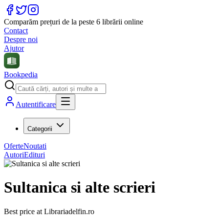
Comparăm prețuri de la peste 6 librării online
Contact
Despre noi
Ajutor
Bookpedia
Autentificare
Categorii
Oferte
Noutati
Autori
Edituri
Sultanica si alte scrieri
Best price at
Librariadelfin.ro