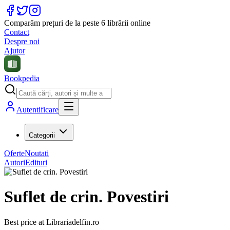
Comparăm prețuri de la peste 6 librării online
Contact
Despre noi
Ajutor
Bookpedia
Autentificare
Categorii
Oferte
Noutati
Autori
Edituri
Suflet de crin. Povestiri
Best price at
Librariadelfin.ro