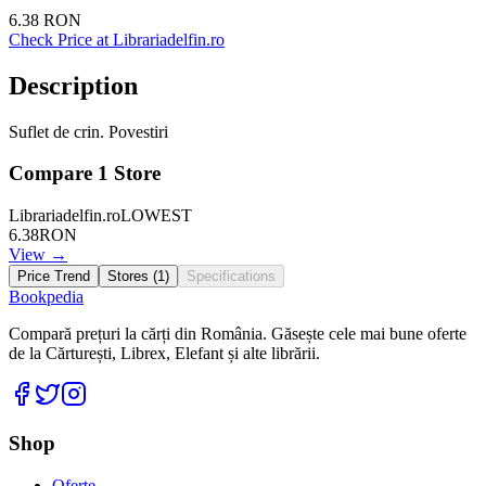
6.38
RON
Check Price at
Librariadelfin.ro
Description
Suflet de crin. Povestiri
Compare
1
Store
Librariadelfin.ro
LOWEST
6.38
RON
View →
Price Trend
Stores (
1
)
Specifications
Bookpedia
Compară prețuri la cărți din România. Găsește cele mai bune oferte
de la Cărturești, Librex, Elefant și alte librării.
Facebook
Twitter
Instagram
Shop
Oferte