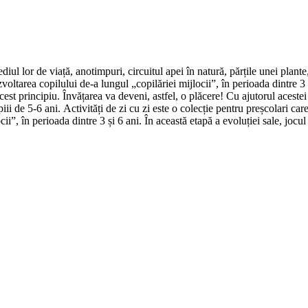
iul lor de viață, anotimpuri, circuitul apei în natură, părțile unei plante
voltarea copilului de-a lungul „copilăriei mijlocii”, în perioada dintre 3 a
acest principiu. Învățarea va deveni, astfel, o plăcere! Cu ajutorul acestei
copiii de 5-6 ani. Activități de zi cu zi este o colecție pentru preșcolari 
i”, în perioada dintre 3 și 6 ani. În această etapă a evoluției sale, jocul 