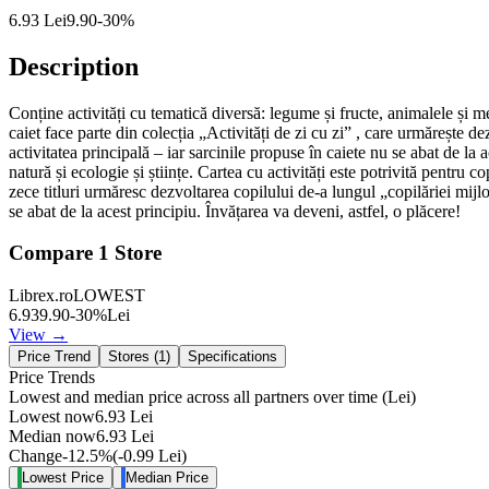
6.93
Lei
9.90
-
30
%
Description
Conține activități cu tematică diversă: legume și fructe, animalele și med
caiet face parte din colecția „Activități de zi cu zi” , care urmărește dez
activitatea principală – iar sarcinile propuse în caiete nu se abat de la 
natură și ecologie și științe. Cartea cu activități este potrivită pentru 
zece titluri urmăresc dezvoltarea copilului de-a lungul „copilăriei mijloci
se abat de la acest principiu. Învățarea va deveni, astfel, o plăcere!
Compare
1
Store
Librex.ro
LOWEST
6.93
9.90
-
30
%
Lei
View →
Price Trend
Stores (
1
)
Specifications
Price Trends
Lowest and median price across all partners over time
(Lei)
Lowest now
6.93
Lei
Median now
6.93
Lei
Change
-12.5
%
(
-0.99
Lei
)
Lowest Price
Median Price