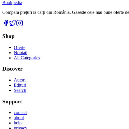
Bookpedia
Compară prețuri la cărți din România. Găsește cele mai bune oferte de la
Facebook
Twitter
Instagram
Shop
Oferte
Noutati
All Categories
Discover
Autori
Edituri
Search
Support
contact
about
help
privacy