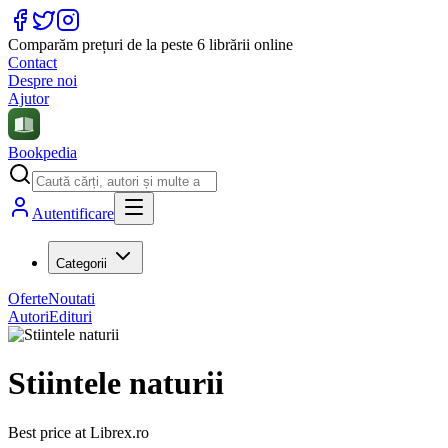
Comparăm prețuri de la peste 6 librării online
Contact
Despre noi
Ajutor
Bookpedia
Autentificare
Categorii
Oferte
Noutati
Autori
Edituri
Stiintele naturii
Best price at
Librex.ro