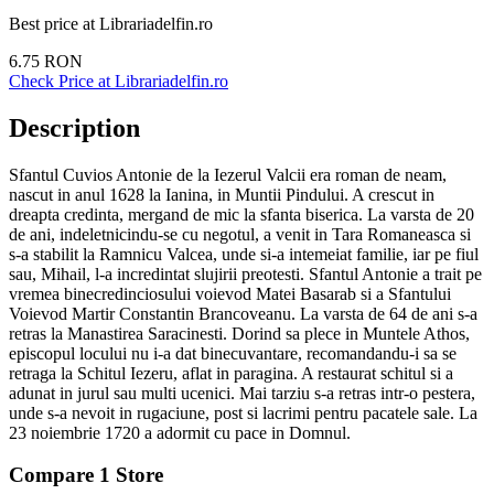
Best price at
Librariadelfin.ro
6.75
RON
Check Price at
Librariadelfin.ro
Description
Sfantul Cuvios Antonie de la Iezerul Valcii era roman de neam,
nascut in anul 1628 la Ianina, in Muntii Pindului. A crescut in
dreapta credinta, mergand de mic la sfanta biserica. La varsta de 20
de ani, indeletnicindu-se cu negotul, a venit in Tara Romaneasca si
s-a stabilit la Ramnicu Valcea, unde si-a intemeiat familie, iar pe fiul
sau, Mihail, l-a incredintat slujirii preotesti. Sfantul Antonie a trait pe
vremea binecredinciosului voievod Matei Basarab si a Sfantului
Voievod Martir Constantin Brancoveanu. La varsta de 64 de ani s-a
retras la Manastirea Saracinesti. Dorind sa plece in Muntele Athos,
episcopul locului nu i-a dat binecuvantare, recomandandu-i sa se
retraga la Schitul Iezeru, aflat in paragina. A restaurat schitul si a
adunat in jurul sau multi ucenici. Mai tarziu s-a retras intr-o pestera,
unde s-a nevoit in rugaciune, post si lacrimi pentru pacatele sale. La
23 noiembrie 1720 a adormit cu pace in Domnul.
Compare
1
Store