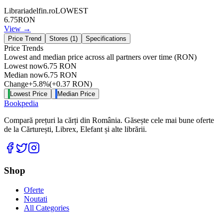
Librariadelfin.ro
LOWEST
6.75
RON
View →
Price Trend
Stores (
1
)
Specifications
Price Trends
Lowest and median price across all partners over time
(RON)
Lowest now
6.75
RON
Median now
6.75
RON
Change
+
5.8
%
(
+
0.37
RON
)
Lowest Price
Median Price
Bookpedia
Compară prețuri la cărți din România. Găsește cele mai bune oferte
de la Cărturești, Librex, Elefant și alte librării.
Facebook
Twitter
Instagram
Shop
Oferte
Noutati
All Categories