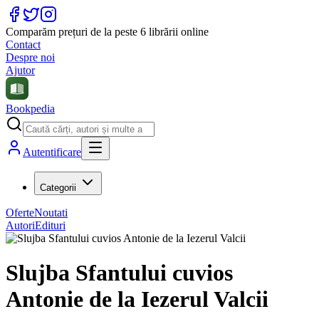
Comparăm prețuri de la peste 6 librării online
Contact
Despre noi
Ajutor
Bookpedia
Autentificare
Categorii
Oferte
Noutati
Autori
Edituri
Slujba Sfantului cuvios
Antonie de la Iezerul Valcii