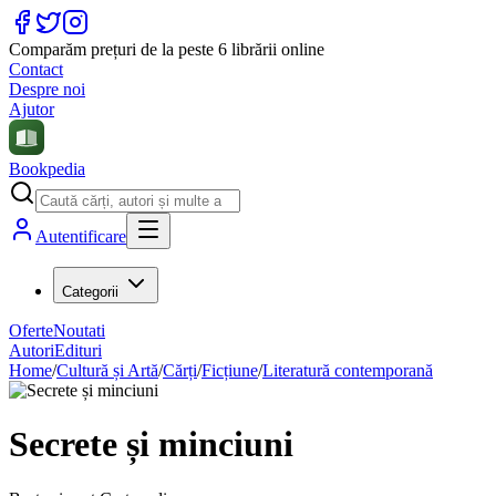
Comparăm prețuri de la peste 6 librării online
Contact
Despre noi
Ajutor
Bookpedia
Autentificare
Categorii
Oferte
Noutati
Autori
Edituri
Home
/
Cultură și Artă
/
Cărți
/
Ficțiune
/
Literatură contemporană
Secrete și minciuni