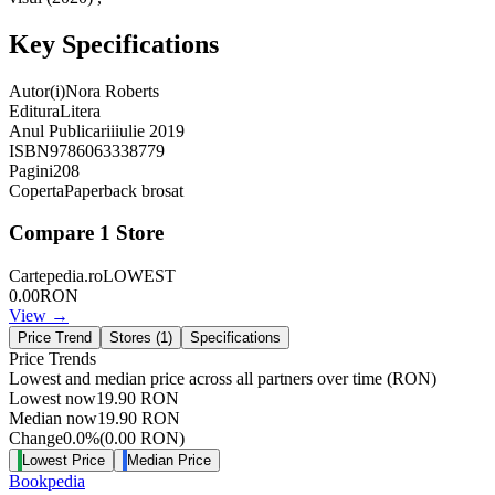
Key Specifications
Autor(i)
Nora Roberts
Editura
Litera
Anul Publicarii
iulie 2019
ISBN
9786063338779
Pagini
208
Coperta
Paperback brosat
Compare
1
Store
Cartepedia.ro
LOWEST
0.00
RON
View →
Price Trend
Stores (
1
)
Specifications
Price Trends
Lowest and median price across all partners over time
(RON)
Lowest now
19.90
RON
Median now
19.90
RON
Change
0.0
%
(
0.00
RON
)
Lowest Price
Median Price
Bookpedia