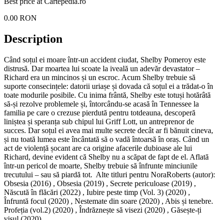
Best price at
Cartepedia.ro
0.00
RON
Description
Când soțul ei moare într-un accident ciudat, Shelby Pomeroy este
distrusă. Dar moartea lui scoate la iveală un adevăr devastator –
Richard era un mincinos și un escroc. Acum Shelby trebuie să
suporte consecințele: datorii uriașe și dovada că soțul ei a trădat-o în
toate modurile posibile. Cu inima frântă, Shelby este totuși hotărâtă
să-și rezolve problemele și, întorcându-se acasă în Tennessee la
familia pe care o crezuse pierdută pentru totdeauna, descoperă
liniștea și speranța sub chipul lui Griff Lott, un antreprenor de
succes. Dar soțul ei avea mai multe secrete decât ar fi bănuit cineva,
și nu toată lumea este încântată să o vadă întoarsă în oraș. Când un
act de violență șocant are ca origine afacerile dubioase ale lui
Richard, devine evident că Shelby nu a scăpat de fapt de el. Aflată
într-un pericol de moarte, Shelby trebuie să înfrunte minciunile
trecutului – sau să piardă tot. Alte titluri pentru NoraRoberts (autor):
Obsesia (2016) , Obsesia (2019) , Secrete periculoase (2019) ,
Născută în flăcări (2022) , Iubire peste timp (Vol. 3) (2020) ,
Înfruntă focul (2020) , Nestemate din soare (2020) , Abis și tenebre.
Profeția (vol.2) (2020) , Îndrăznește să visezi (2020) , Găsește-ți
visul (2020) ,