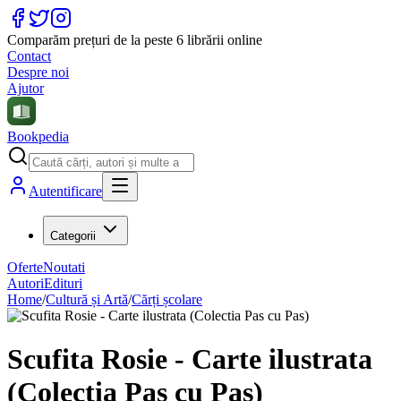
Comparăm prețuri de la peste 6 librării online
Contact
Despre noi
Ajutor
Bookpedia
Autentificare
Categorii
Oferte
Noutati
Autori
Edituri
Home
/
Cultură și Artă
/
Cărți școlare
Scufita Rosie - Carte ilustrata
(Colectia Pas cu Pas)