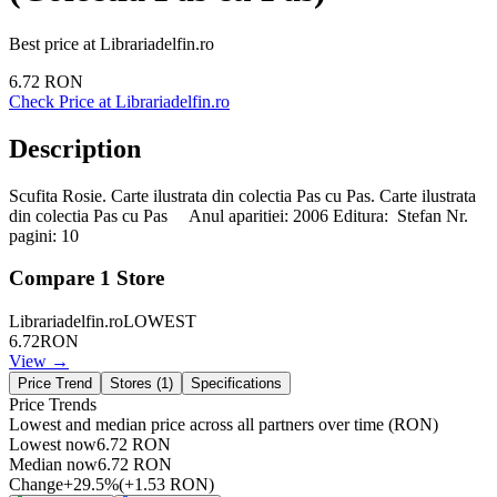
Best price at
Librariadelfin.ro
6.72
RON
Check Price at
Librariadelfin.ro
Description
Scufita Rosie. Carte ilustrata din colectia Pas cu Pas. Carte ilustrata
din colectia Pas cu Pas Anul aparitiei: 2006 Editura: Stefan Nr.
pagini: 10
Compare
1
Store
Librariadelfin.ro
LOWEST
6.72
RON
View →
Price Trend
Stores (
1
)
Specifications
Price Trends
Lowest and median price across all partners over time
(RON)
Lowest now
6.72
RON
Median now
6.72
RON
Change
+
29.5
%
(
+
1.53
RON
)