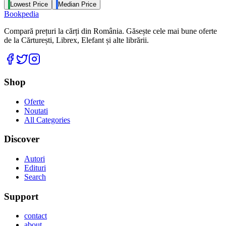
Lowest Price
Median Price
Bookpedia
Compară prețuri la cărți din România. Găsește cele mai bune oferte
de la Cărturești, Librex, Elefant și alte librării.
Facebook
Twitter
Instagram
Shop
Oferte
Noutati
All Categories
Discover
Autori
Edituri
Search
Support
contact
about